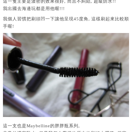
這一隻主要是濃密的效果很好, 而且不糾結, 超級防水!!
我出國去海邊玩都是用他喔!!!
我個人習慣把刷頭凹一下讓他呈現45度角, 這樣刷起來比較順
手喔!
這一支也是Maybelline的胖胖瓶系列,