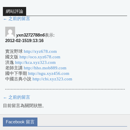
網站評論
← 之前的留言
評
論
yxn3272788n6
表示:
2012-02-1519:13:16
導
實況野球
http://xyz678.com
國文版
http://oco.xyz678.com
航
洪逸
http://kca.xyz323.com
老師主講
http://hho.mob889.com
國中下學期
http://ngu.xyz456.com
中國古典小說
http://cbi.xyz323.com
← 之前的留言
評
目前留言為關閉狀態。
論
Facebook 留言
導