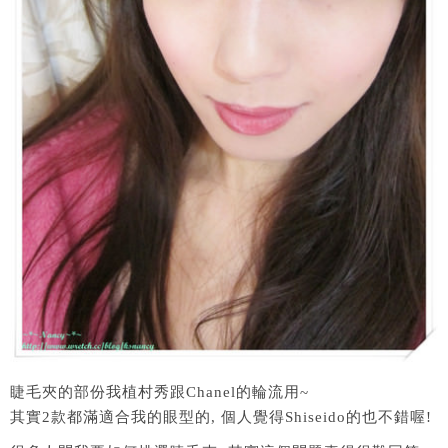
睫毛夾的部份我植村秀跟Chanel的輪流用~
其實2款都滿適合我的眼型的, 個人覺得Shiseido的也不錯喔!