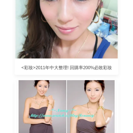
<彩妝>2011年中大整理! 回購率200%必敗彩妝