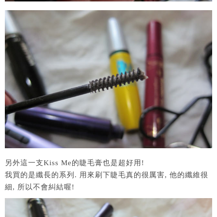
另外這一支Kiss Me的睫毛膏也是超好用!
我買的是纖長的系列. 用來刷下睫毛真的很厲害, 他的纖維很
細, 所以不會糾結喔!