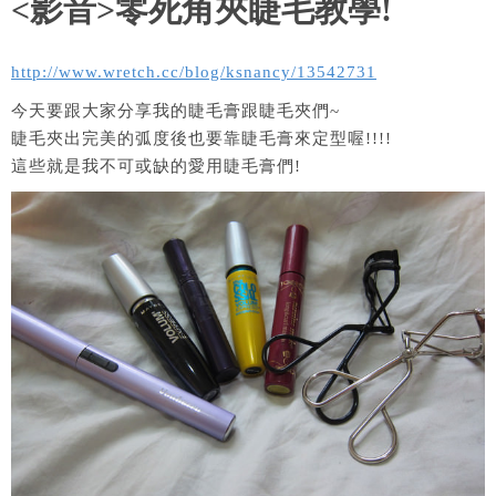
<影音>零死角夾睫毛教學!
http://www.wretch.cc/blog/ksnancy/13542731
今天要跟大家分享我的睫毛膏跟睫毛夾們~
睫毛夾出完美的弧度後也要靠睫毛膏來定型喔!!!!
這些就是我不可或缺的愛用睫毛膏們!