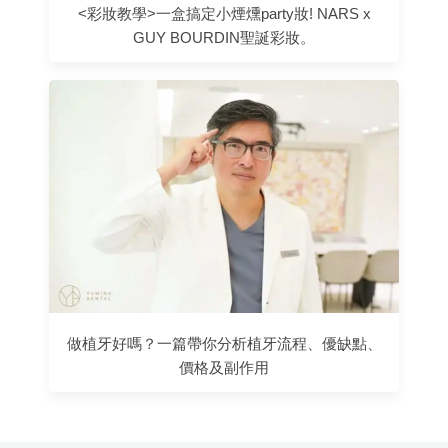
<彩妝教學>一盒搞定小煙燻party妝! NARS x
GUY BOURDIN聖誕彩妝。
做植牙好嗎？一篇帶你分析植牙流程、優缺點、
價格及副作用