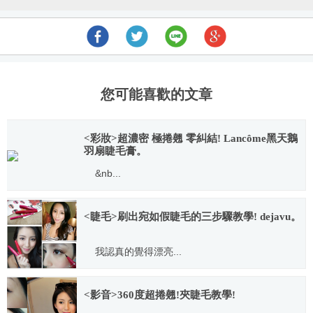
航
您可能喜歡的文章
<彩妝>超濃密 極捲翹 零糾結! Lancôme黑天鵝
羽扇睫毛膏。
&nb...
2015.01.19
<睫毛>刷出宛如假睫毛的三步驟教學! dejavu。
我認真的覺得漂亮...
2015.10.14
<影音>360度超捲翹!夾睫毛教學!