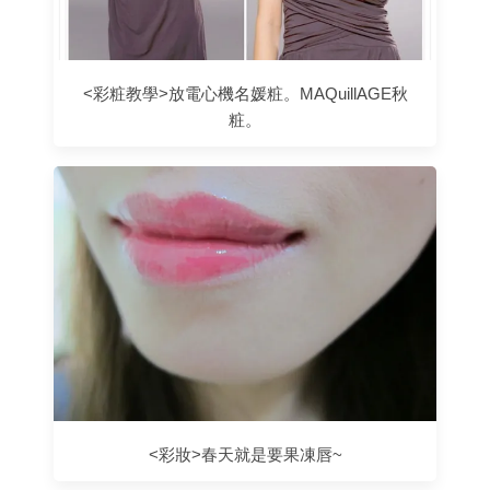
<彩粧教學>放電心機名媛粧。MAQuillAGE秋
粧。
<彩妝>春天就是要果凍唇~