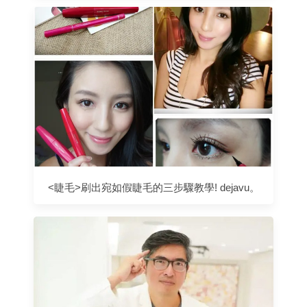
<睫毛>刷出宛如假睫毛的三步驟教學! dejavu。