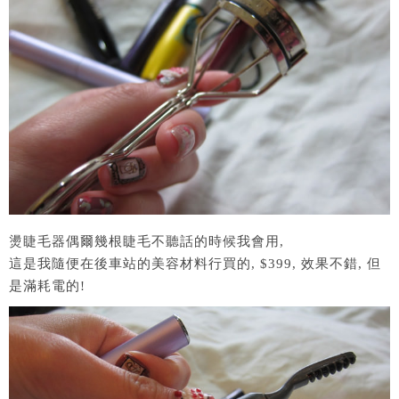
燙睫毛器偶爾幾根睫毛不聽話的時候我會用,
這是我隨便在後車站的美容材料行買的, $399, 效果不錯, 但
是滿耗電的!