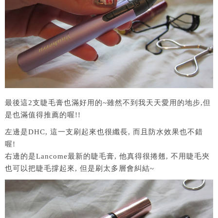
最後這2支睫毛膏也滿好用的~雖然不到我天天愛用的地步,但
是也滿值得推薦的喔!!
左邊是DHC, 這一支刷起來也很纖長, 而且防水效果也不錯
喔!
右邊的是Lancome最新的睫毛膏, 他真得很捲翹, 不用睫毛夾
也可以把睫毛撐起來, 但是刷太多層會糾結~