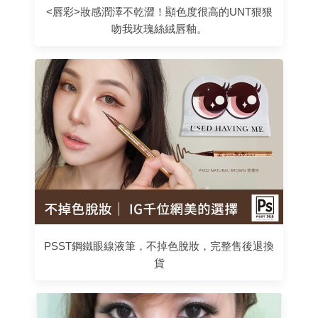
<唇彩>妝感潤澤不乾澀！顯色度很高的UNT狠狠
吻我玫瑰絲絨唇釉。
PSST鋼鐵眼線液筆，不掉色脫妝，完整售後退換
貨