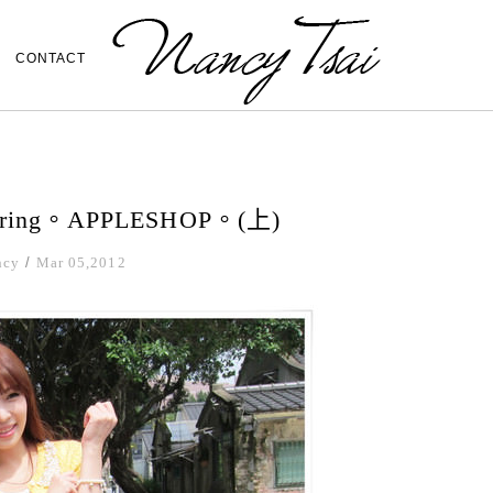
CONTACT
pring。APPLESHOP。(上)
ncy
/
Mar 05,2012