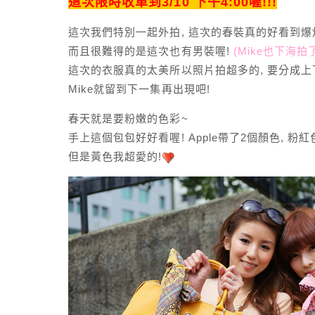
這次限時收單到3/10 下午4:00喔!!!
這次我們特別一起外拍, 這次的春裝真的好看到爆炸
而且很難得的是這次也有男裝喔!
(Mike也下海
這次的衣服真的太美所以照片拍超多的, 要分成上
Mike就留到下一集再出現吧!
春天就是要粉嫩的色彩~
手上這個包包好好看喔! Apple帶了2個顏色, 粉
但是黃色我超愛的!