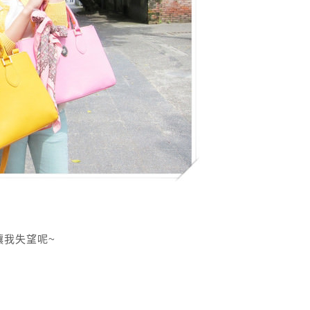
讓我失望呢~