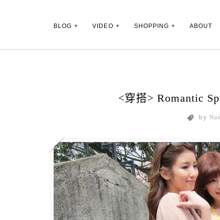
Main Menu
BLOG
VIDEO
SHOPPING
ABOUT
<穿搭> Romantic S
by
Na