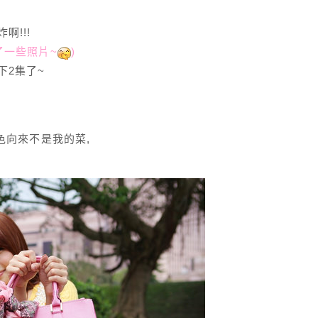
啊!!!
拍了一些照片~
)
下2集了~
紅色向來不是我的菜,