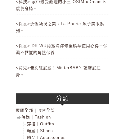
<科技> 家中最受歡迎的小三 OSIM uDream 5
感養身椅。
<保養>永恆凝視之美。La Prairie 魚子美眼系
列。
<保養> DR.WU角鯊潤澤修復精華使用心得－保
濕不黏膩的角鯊保養
<育兒>告別紅屁股！MisterBABY 護膚屁屁
膏。
分類
展開全部
|
收合全部
時尚 | Fashion
穿搭 | Outfits
鞋履 | Shoes
飾品 | Accessories