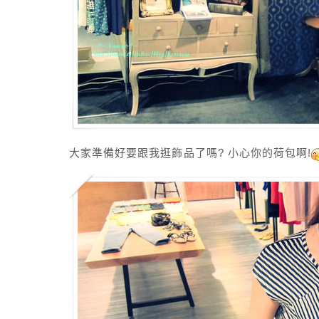
大家準備好要跟我逛飾品了嗎? 小心你的荷包啊!