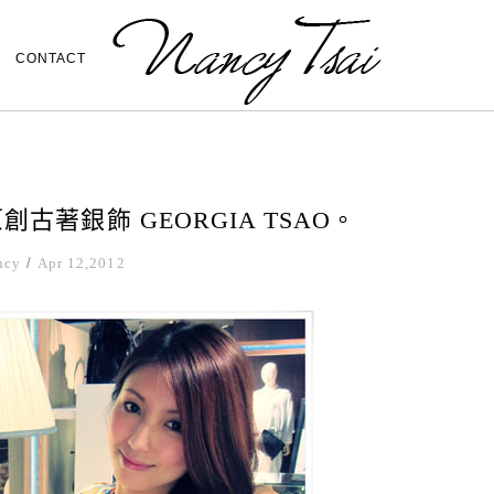
CONTACT
古著銀飾 GEORGIA TSAO。
ncy
/
Apr 12,2012