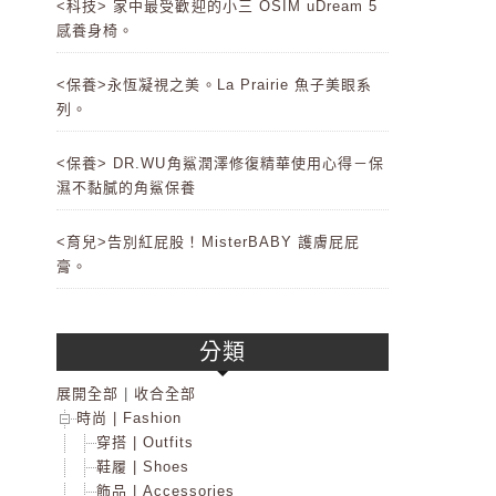
<科技> 家中最受歡迎的小三 OSIM uDream 5
感養身椅。
<保養>永恆凝視之美。La Prairie 魚子美眼系
列。
<保養> DR.WU角鯊潤澤修復精華使用心得－保
濕不黏膩的角鯊保養
<育兒>告別紅屁股！MisterBABY 護膚屁屁
膏。
分類
展開全部
|
收合全部
時尚 | Fashion
穿搭 | Outfits
鞋履 | Shoes
飾品 | Accessories