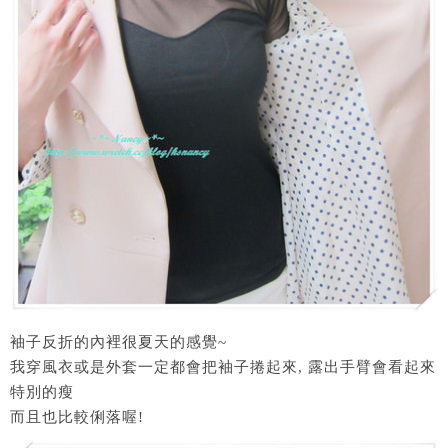
袖子反折的內裡很夏天的感覺~
我穿風衣或是外套一定都會把袖子捲起來, 露出手臂會看起來
特別的瘦
而且也比較俐落喔!