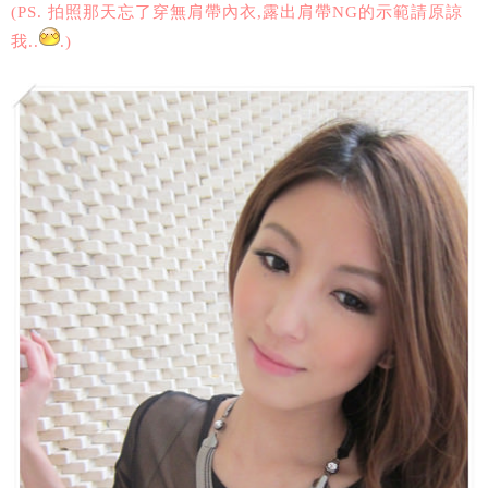
(PS. 拍照那天忘了穿無肩帶內衣,露出肩帶NG的示範請原諒
我..
.)