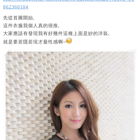
862360104
先從首圖開始,
這件衣服我個人真的很推,
大家應該有發現我有好幾件這種上面是紗的洋裝,
就是要若隱若現才最性感啊~