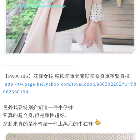
——————————————-
【PA00105】花樣女孩 韓國簡單元素顯瘦修身單寧緊身褲
http://tw.page.bid.yahoo.com/tw/auction/e60302282?u=Y8
862360104
另外我要特別介紹這一件牛仔褲!
它真的超合身,但是彈性超好,
穿起來真的是不輸給一件上萬元的牛在褲!