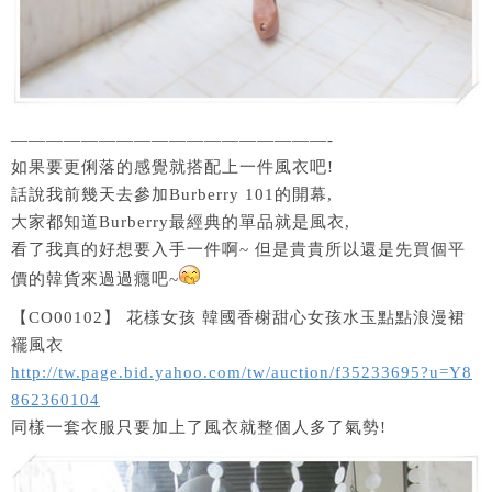
——————————————————-
如果要更俐落的感覺就搭配上一件風衣吧!
話說我前幾天去參加Burberry 101的開幕,
大家都知道Burberry最經典的單品就是風衣,
看了我真的好想要入手一件啊~ 但是貴貴所以還是先買個平
價的韓貨來過過癮吧~
【CO00102】 花樣女孩 韓國香榭甜心女孩水玉點點浪漫裙
襬風衣
http://tw.page.bid.yahoo.com/tw/auction/f35233695?u=Y8
862360104
同樣一套衣服只要加上了風衣就整個人多了氣勢!