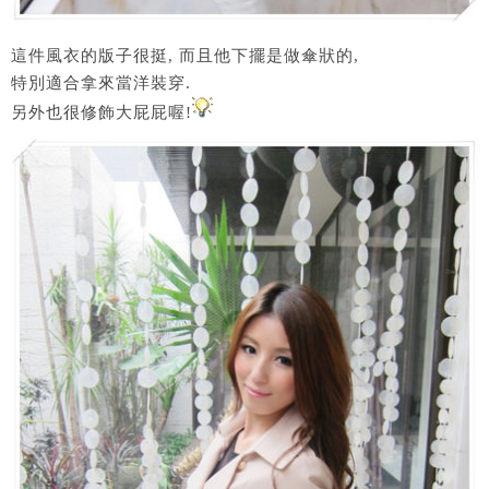
這件風衣的版子很挺, 而且他下擺是做傘狀的,
特別適合拿來當洋裝穿.
另外也很修飾大屁屁喔!