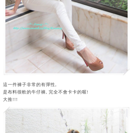
這一件褲子非常的有彈性,
是布料很軟的牛仔褲, 完全不會卡卡的喔!
大推!!!