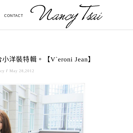
CONTACT
裝特輯。【V`eroni Jean】
ncy
/
May 28,2012