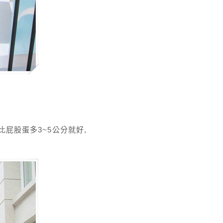
屁股蛋多3~5公分就好,