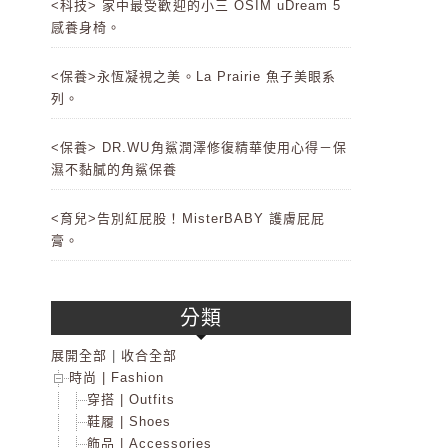
<科技> 家中最受歡迎的小三 OSIM uDream 5
感養身椅。
<保養>永恆凝視之美。La Prairie 魚子美眼系
列。
<保養> DR.WU角鯊潤澤修復精華使用心得－保
濕不黏膩的角鯊保養
<育兒>告別紅屁股！MisterBABY 護膚屁屁
膏。
分類
展開全部
|
收合全部
時尚 | Fashion
穿搭 | Outfits
鞋履 | Shoes
飾品 | Accessories