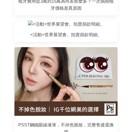
植牙費用從3萬到15萬為何差那麼多？一次揭開植
牙價格差異原因
<活動>世界展望會。拍賣捐款明細。
PSST鋼鐵眼線液筆，不掉色脫妝，完整售後退換
貨