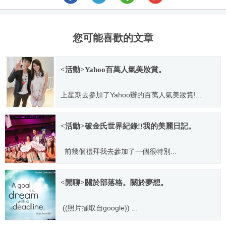
您可能喜歡的文章
<活動>Yahoo百萬人氣美妝賞。
上星期去參加了Yahoo辦的百萬人氣美妝賞!...
2011.09.29
<活動>破金氏世界紀錄!!我的美麗日記。
前幾個禮拜我去參加了一個很特別...
2013.08.12
<閒聊>關於部落格。關於夢想。
((照片擷取自google)) ...