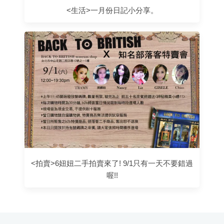
<生活>一月份日記小分享。
<拍賣>6妞妞二手拍賣來了! 9/1只有一天不要錯過
喔!!