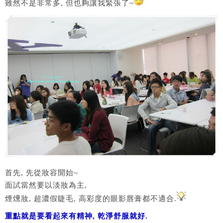
雖然不是非常多, 但也夠讓我緊張了~
首先, 先從妝容開始~
面試當然要以淡妝為主,
煙燻妝, 超濃假睫毛, 高彩度的眼影唇膏都不適合.
重點就是要看起來有精神, 乾淨舒服就好.