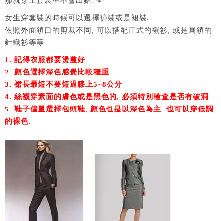
那就穿上套裝準不會出錯!
女生穿套裝的時候可以選擇褲裝或是裙裝.
依照外面領口的剪裁不同, 可以搭配正式的襯衫, 或是圓領的
針織衫等等
1. 記得衣服都要燙整好
2. 顏色選擇深色感覺比較穩重
3. 裙長最短不要短過膝上5~8公分
4. 絲襪穿素面的膚色或是黑色的, 必須特別檢查是否有破洞
5. 鞋子儘量選擇包頭鞋, 顏色也是以深色為主. 也可以穿低調
的裸色.