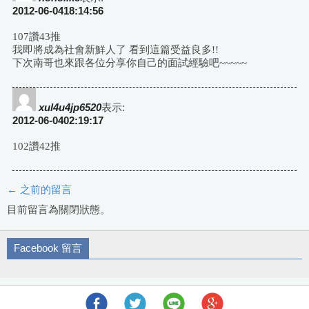
2012-06-0418:14:56
107讚43推
我即將成為社會新鮮人了 看到這篇受益良多!!
下次南哥也來跟各位分享你自己的面試經驗吧~~~~~
xul4u4jp6520
表示:
2012-06-0402:19:17
102讚42推
← 之前的留言
評
目前留言為關閉狀態。
論
Facebook 留言
導
航