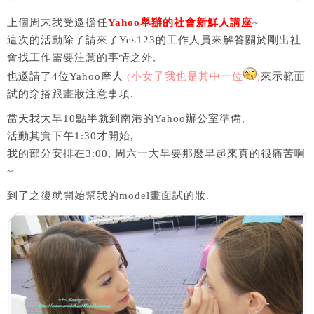
上個周末我受邀擔任
Yahoo舉辦的社會新鮮人講座
~
這次的活動除了請來了Yes123的工作人員來解答關於剛出社
會找工作需要注意的事情之外,
也邀請了4位Yahoo摩人
(小女子我也是其中一位
)
來示範面
試的穿搭跟畫妝注意事項.
當天我大早10點半就到南港的Yahoo辦公室準備,
活動其實下午1:30才開始,
我的部分安排在3:00, 周六一大早要那麼早起來真的很痛苦啊
~
到了之後就開始幫我的model畫面試的妝.