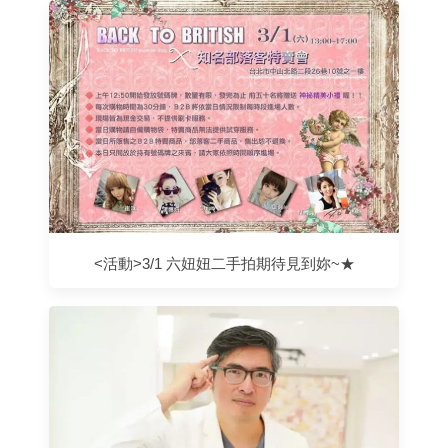
<活動>3/1 六妞妞二手拍期待見到妳~★