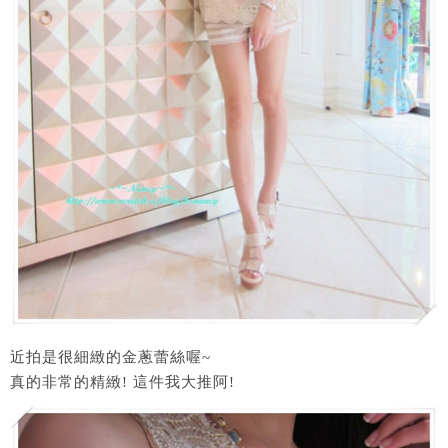
近拍是很細緻的金蔥蕾絲喔~
真的非常的精緻! 這件我大推阿!