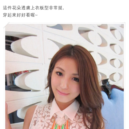
這件花朵透膚上衣板型非常挺,
穿起來好好看喔~