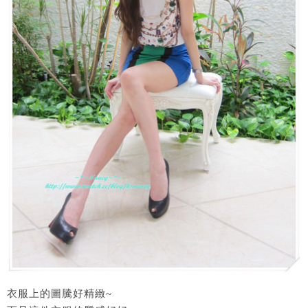
衣服上的圖騰好精緻~