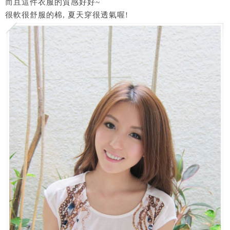
而且這件衣服的質感好好~
很軟很舒服的棉, 夏天穿很透氣喔!