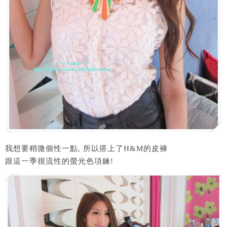
我想要稍微個性一點, 所以搭上了H&M的皮褲
跟這一季很流性的螢光色項鍊!