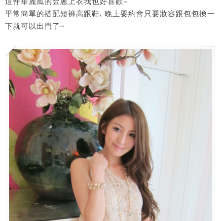
這件華麗風的金蔥上衣我也好喜歡~
平常簡單的搭配短褲高跟鞋, 晚上要約會只要妝容跟包包換一
下就可以出門了~