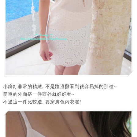
小鉚釘非常的精緻, 不是路邊攤看到很容易掉的那種~
簡單的外面搭一件西外就好好看~
不過這一件比較透, 要穿膚色內衣喔!