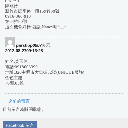
[ 金色 ]
陳燕伶
新竹市延平路一段159巷38號
0916-366-913
第84推80讚
這次機會好棒~謝謝Nancy唷^__^
parshop0907
表示:
2012-08-2709:13:28
姓名:黃玉萍
電話:0918603390
地址:320中壢市大仁街52號(UNIQUE服飾)
金色主題
79讚,83推
← 之前的留言
評
目前留言為關閉狀態。
論
Facebook 留言