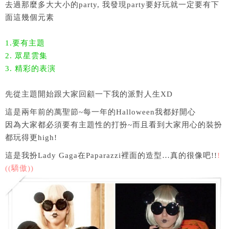
去過那麼多大大小的party, 我發現party要好玩就一定要有下
面這幾個元素
1.要有主題
2. 眾星雲集
3. 精彩的表演
先從主題開始跟大家回顧一下我的派對人生XD
這是兩年前的萬聖節~每一年的Halloween我都好開心
因為大家都必須要有主題性的打扮~而且看到大家用心的裝扮
都玩得更high!
這是我扮Lady Gaga在Paparazzi裡面的造型…真的很像吧!!
!
((驕傲))