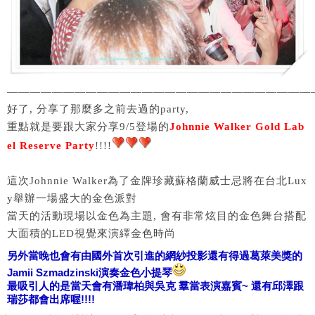
———————————————————————————
好了, 分享了那麼多之前去過的party,
重點就是要跟大家分享9/5登場的
Johnnie Walker Gold Lab
el Reserve Party
!!!!
這次Johnnie Walker為了金牌珍藏蘇格蘭威士忌將在台北Lux
y舉辦一場盛大的金色派對
當天的活動現場以金色為主題, 會有非常炫目的金色舞台搭配
大面積的LED視覺來演繹金色時尚
另外當晚也會有由國外首次引進的網紗投影還有得過葛萊美獎的
Jamii Szmadzinski演奏金色小提琴
最吸引人的是當天會有潘瑋柏與吳克
羣
當表演嘉賓~ 還有邱澤跟
瑞莎都會出席喔!!!!