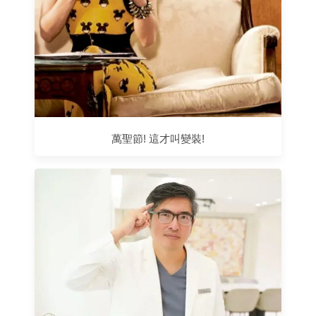
萬聖節! 這才叫變裝!