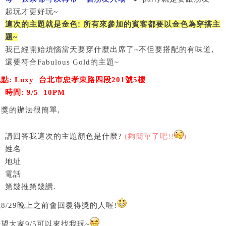
起玩才更好玩~
這次的主題就是金色! 所有來參加的賓客都要以金色為穿搭主
題~
我已經開始煩惱當天要穿什麼出席了~不但要搭配的有味道,
還要符合Fabulous Gold的主題~
點: Luxy 台北市忠孝東路四段201號5樓
時間: 9/5 10PM
抽獎的辦法很簡單,
請回答我這次的主題顏色是什麼?
(夠簡單了吧!!
)
姓名
地址
電話
第幾推第幾讚.
8/29晚上之前會回覆得獎的人喔!
望大家9/5可以來找我玩~