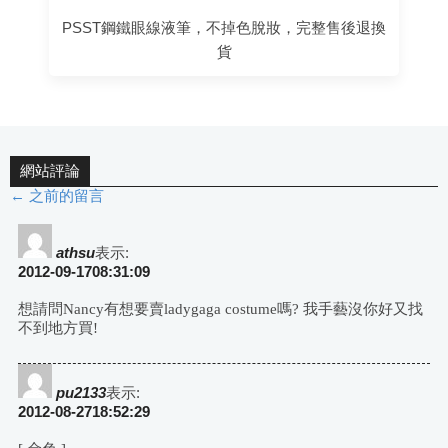
PSST鋼鐵眼線液筆，不掉色脫妝，完整售後退換
貨
網站評論
← 之前的留言
評
論
athsu
表示:
2012-09-1708:31:09
導
想請問Nancy有想要賣ladygaga costume嗎? 我手藝沒你好又找
不到地方買!
航
pu2133
表示:
2012-08-2718:52:29