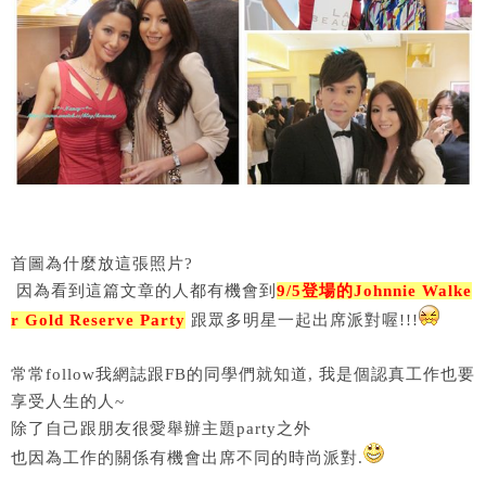
首圖為什麼放這張照片?
因為看到這篇文章的人都有機會到
9/5登場的Johnnie Walke
r Gold Reserve Party
跟眾多明星一起出席派對喔!!!
常常follow我網誌跟FB的同學們就知道, 我是個認真工作也要
享受人生的人~
除了自己跟朋友很愛舉辦主題party之外
也因為工作的關係有機會出席不同的時尚派對.