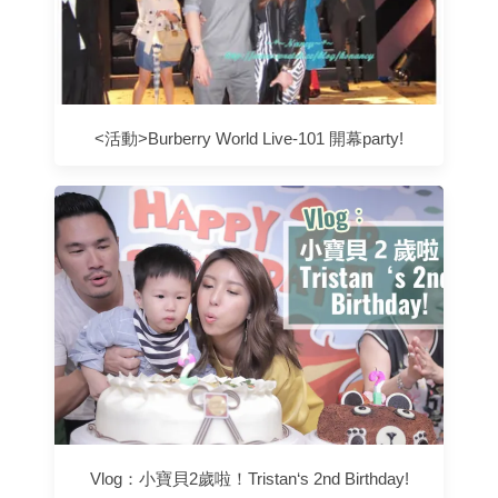
<活動>Burberry World Live-101 開幕party!
Vlog：小寶貝2歲啦！Tristan‘s 2nd Birthday!