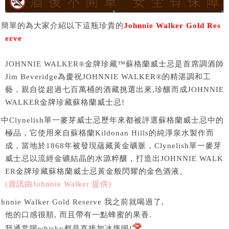
來簡單的為大家介紹以下這瓶珍貴的
Johnnie Walker Gold Res
erve
JOHNNIE WALKER®金牌珍藏™蘇格蘭威士忌是首席調酒師
Jim Beveridge為慶祝JOHNNIE WALKER®的精湛調和工
藝，親自從超過七百萬桶的酒藏挑選出來,珍釀而成JOHNNIE
WALKER金牌珍藏蘇格蘭威士忌!
中Clynelish單一麥芽威士忌歷年來都被評選蘇格蘭威士忌中的
極品，它使用來自蘇格蘭Kildonan Hills的純淨泉水製作而
成，當地於1868年被發現蘊藏黃金礦脈，Clynelish單一麥芽
威士忌以流經金礦結晶的水源粹釀，打造出JOHNNIE WALK
ER金牌珍藏蘇格蘭威士忌黃金般閃耀的金色酒液。
(資訊由Johnnie Walker 提供)
ohnnie Walker Gold Reserve 我之前就喝過了,
他的口感很順, 而且帶有一點蜂蜜的果香.
我通常喝whisky都是直接加冰塊喝!