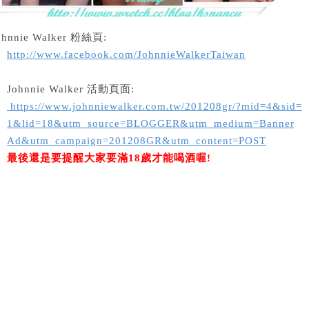
ohnnie Walker 粉絲頁:
http://www.facebook.com/JohnnieWalkerTaiwan
Johnnie Walker 活動頁面:
https://www.johnniewalker.com.tw/201208gr/?mid=4&sid=
1&lid=18&utm_source=BLOGGER&utm_medium=Banner
Ad&utm_campaign=201208GR&utm_content=POST
最後還是要提醒大家要滿18歲才能喝酒喔!