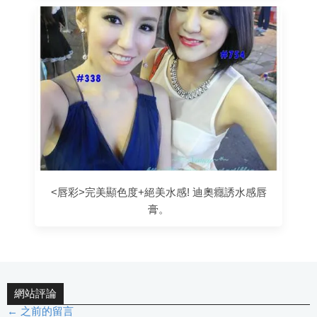
<唇彩>完美顯色度+絕美水感! 迪奧癮誘水感唇
膏。
網站評論
← 之前的留言