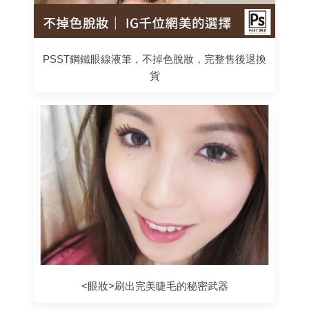
PSST鋼鐵眼線液筆，不掉色脫妝，完整售後退換
貨
<眼妝>刷出完美睫毛的秘密武器