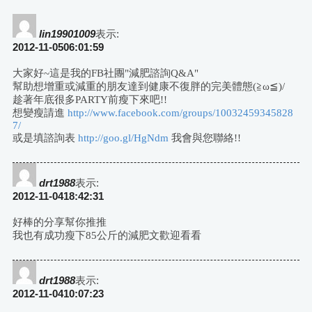
評
論
lin19901009
表示:
2012-11-0506:01:59
導
大家好~這是我的FB社團"減肥諮詢Q&A"
幫助想增重或減重的朋友達到健康不復胖的完美體態(≧ω≦)/
航
趁著年底很多PARTY前瘦下來吧!!
想變瘦請進
http://www.facebook.com/groups/10032459345828
7/
或是填諮詢表
http://goo.gl/HgNdm
我會與您聯絡!!
drt1988
表示:
2012-11-0418:42:31
好棒的分享幫你推推
我也有成功瘦下85公斤的減肥文歡迎看看
drt1988
表示:
2012-11-0410:07:23