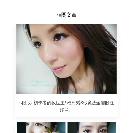
相關文章
<眼妝>初學者的救世主! 植村秀3秒魔法全能眼線
膠筆。