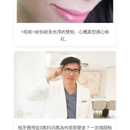
<彩粧>給你絕美光澤的雙頰。心機真型捲心頰
紅。
植牙費用從3萬到15萬為何差那麼多？一次揭開植