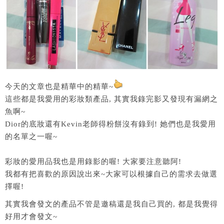
今天的文章也是精華中的精華~
這些都是我愛用的彩妝類產品, 其實我錄完影又發現有漏網之
魚啊~
Dior的底妝還有Kevin老師得粉餅沒有錄到! 她們也是我愛用
的名單之一喔~
彩妝的愛用品我也是用錄影的喔! 大家要注意聽阿!
我都有把喜歡的原因說出來~大家可以根據自己的需求去做選
擇喔!
其實我會發文的產品不管是邀稿還是我自己買的, 都是我覺得
好用才會發文~