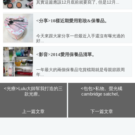
其實這篇應該12月底前就要寫了, 但是12月...
2012.02.15
<分享>10樣近期愛用彩妝&保養品。
今天來跟大家分享一些最近入手還沒有曝光過的
好...
2012.06.07
<影音>2014愛用保養品清單。
一年最大的兩個保養品屯貨檔期就是母親節跟周
年...
2014.04.02
<光療>Lulu大師幫我打造的三
<包包>私物。螢光橘
款光療。
cambridge satchel。
上一篇文章
下一篇文章