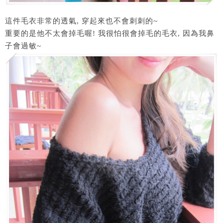
這件毛衣非常的透氣, 穿起來也不會刺刺的~
重要的是他不太會掉毛喔! 我很怕很會掉毛的毛衣, 因為我鼻
子會過敏~