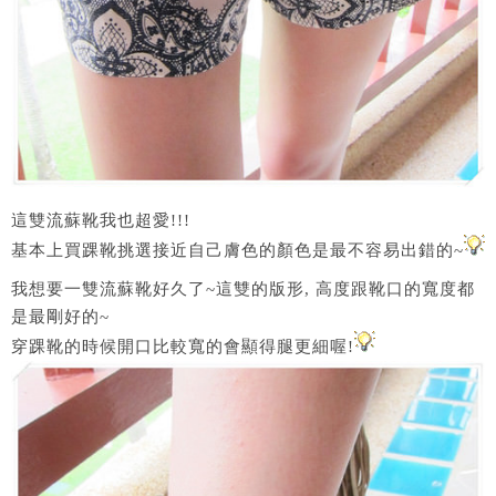
這雙流蘇靴我也超愛!!!
基本上買踝靴挑選接近自己膚色的顏色是最不容易出錯的~
我想要一雙流蘇靴好久了~這雙的版形, 高度跟靴口的寬度都
是最剛好的~
穿踝靴的時候開口比較寬的會顯得腿更細喔!