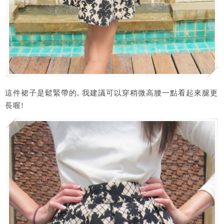
這件裙子是鬆緊帶的, 我建議可以穿稍微高腰一點看起來腿更
長喔!