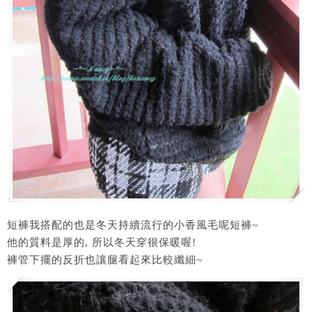
短褲我搭配的也是冬天持續流行的小香風毛呢短褲~
他的質料是厚的, 所以冬天穿很保暖喔!
褲管下擺的反折也讓腿看起來比較纖細~