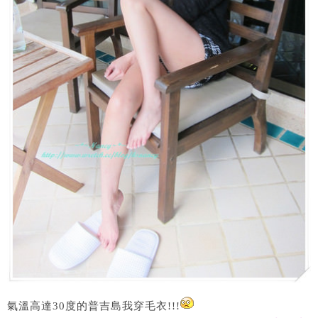
氣溫高達30度的普吉島我穿毛衣!!!