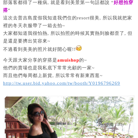
部落客都得了一種病, 就是看到美景第一句話都說 “
好想拍穿
搭
“
這次去普吉島度假我知道我們住的resort很美, 所以我就把家
裡的冬天衣服帶了一箱去拍~
大家都知道我很怕熱, 所以拍照的時候其實熱到臉都歪了, 但
是還是要擠出笑容來~
不過看到美美的照片就好開心喔!!
今天跟大家分享的穿搭是
amuishop
的~
他們的賣場也是我私底下常常光顧的一家~
而且他們每周都上新貨, 所以常常有新東西逛~
http://tw.user.bid.yahoo.com/tw/booth/Y0196796269