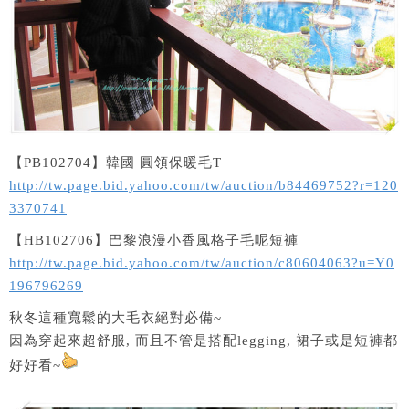
【PB102704】韓國 圓領保暖毛T
http://tw.page.bid.yahoo.com/tw/auction/b84469752?r=120
3370741
【HB102706】巴黎浪漫小香風格子毛呢短褲
http://tw.page.bid.yahoo.com/tw/auction/c80604063?u=Y0
196796269
秋冬這種寬鬆的大毛衣絕對必備~
因為穿起來超舒服, 而且不管是搭配legging, 裙子或是短褲都
好好看~