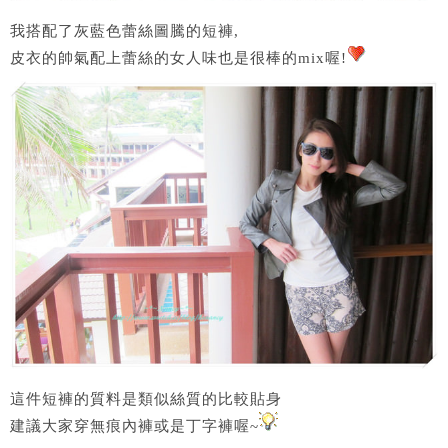
我搭配了灰藍色蕾絲圖騰的短褲,
皮衣的帥氣配上蕾絲的女人味也是很棒的mix喔!
這件短褲的質料是類似絲質的比較貼身
建議大家穿無痕內褲或是丁字褲喔~