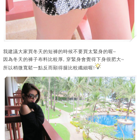
我建議大家買冬天的短褲的時候不要買太緊身的喔~
因為冬天的褲子布料比較厚, 穿緊身會覺得下身很肥大~
所以稍微寬鬆一點反而顯得腿比較纖細喔!