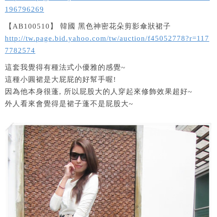
196796269
【AB100510】 韓國 黑色神密花朵剪影傘狀裙子
http://tw.page.bid.yahoo.com/tw/auction/f45052778?r=117
7782574
這套我覺得有種法式小優雅的感覺~
這種小圓裙是大屁屁的好幫手喔!
因為他本身很蓬, 所以屁股大的人穿起來修飾效果超好~
外人看來會覺得是裙子蓬不是屁股大~