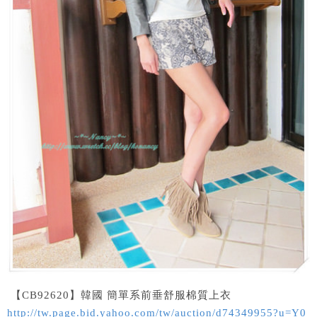
【CB92620】韓國 簡單系前垂舒服棉質上衣
http://tw.page.bid.yahoo.com/tw/auction/d74349955?u=Y0