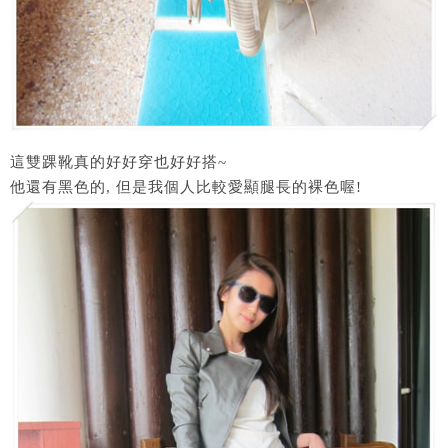
這雙踝靴真的好好穿也好好搭~
他還有黑色的, 但是我個人比較愛顯腿長的裸色喔!