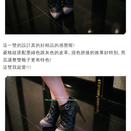
這一雙的設計真的好精品的感覺喔!
菱格紋搭配墨綠色跟灰色的皮革, 混色拼接的效果好特別, 而
且讓整雙靴子更有特色!
這雙我超愛!!!