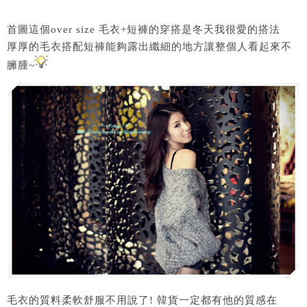
首圖這個over size 毛衣+短褲的穿搭是冬天我很愛的搭法
厚厚的毛衣搭配短褲能夠露出纖細的地方讓整個人看起來不
臃腫~
毛衣的質料柔軟舒服不用說了! 韓貨一定都有他的質感在