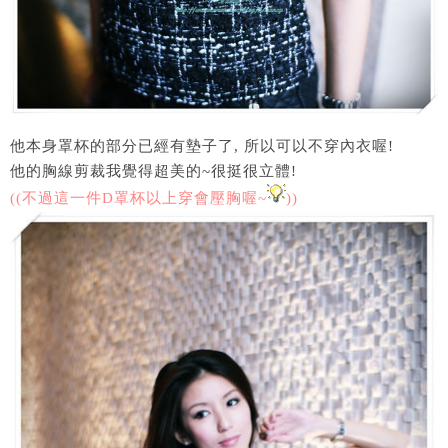
他本身罩杯的部分已經有墊子了, 所以可以不穿內衣喔!
他的胸線剪裁我覺得超美的~很挺很立體!
((不過這一件D罩杯以上穿會壓胸喔~
))