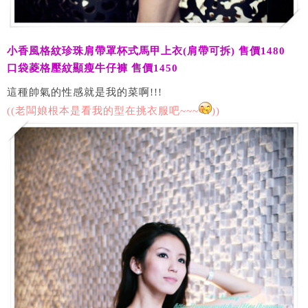
小香風格紋珍珠肩帶罩杯式馬甲上衣(肩帶可拆) 售價1480
口袋菱格壓紋顯瘦牛仔褲 售價1450
這種帥氣的性感就是我的菜啊!!!
((老闆娘根本是看我的型在挑衣服吧~~~
))