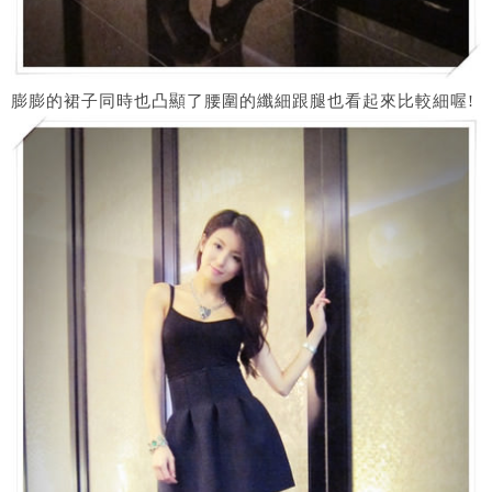
膨膨的裙子同時也凸顯了腰圍的纖細跟腿也看起來比較細喔!