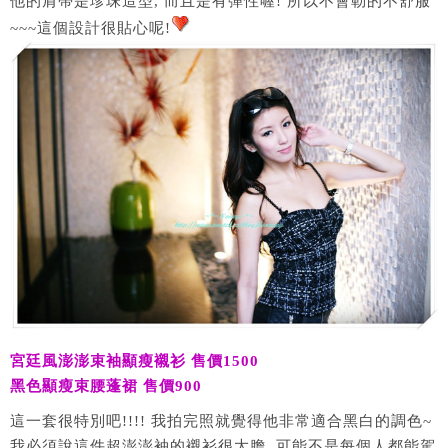
他的肩帶是珍珠造型, 而且是有彈性喔! 所以不會勒的不舒服
~~~這個設計很貼心呢!
宮廷風澎澎束袖顯瘦襯衫 售價1500
黑色顯瘦束腰蓬裙 售價900
這一套很特別吧!!!! 我拍完照就覺得他非常適合黑白的調色~
我必須說這件超澎澎袖的襯衫很大膽, 可能不是每個人都能駕