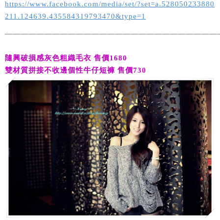
https://www.facebook.com/media/set/?set=a.528050233880
211.124639.435584319793470&type=1
———————————————————————————
隨興破損感灰色粗織毛衣 售價1680
雙材質拼接不收邊個性牛仔短褲 售價730