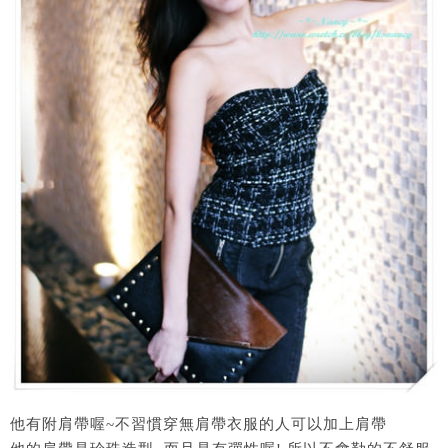
他有附肩帶喔~不習慣穿無肩帶衣服的人可以加上肩帶