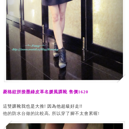
菱格紋拼接墨綠皮革名媛風踝靴 售價1620
踝靴我也是大推! 因為他超級好走!!
這雙
他的防水台做的比較高, 所以穿了腳不太會累喔!