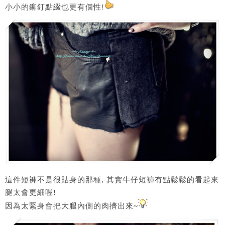
小小的鉚釘點綴也更有個性!
這件短褲不是很貼身的那種, 其實牛仔短褲有點鬆鬆的看起來
腿太會更細喔!
因為太緊身會把大腿內側的肉擠出來~