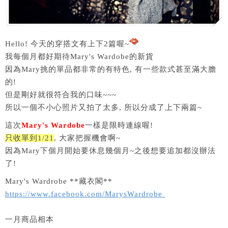
Hello! 今天的穿搭文有上下2篇喔~
我每個月都好期待Mary's Wardobe的新貨
因為Mary挑的單品都非常的有特色, 有一些款式甚至滿大膽
的!
但是剛好就很符合我的口味~~~
所以一個不小心照片又拍了太多, 所以分成了上下兩篇~
這次
Mary's Wardobe
一樣是限時連線喔!
只收單到1/21
, 大家把握機會啊~
因為Mary下個月開始要休息幾個月~之後想要追加都沒辦法
了!
Mary's Wardrobe **藏衣閣**
https://www.facebook.com/MarysWardrobe
一月商品相本