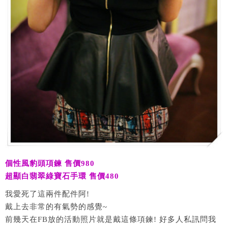
個性風豹頭項鍊 售價980
超顯白翡翠綠寶石手環 售價480
我愛死了這兩件配件阿!
戴上去非常的有氣勢的感覺~
前幾天在FB放的活動照片就是戴這條項鍊! 好多人私訊問我