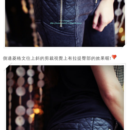
側邊
菱格文往上斜的剪裁視覺上有拉提臀部的效果喔!