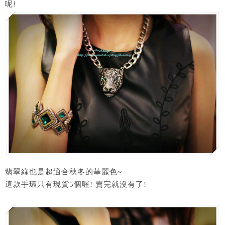
呢!
翡翠綠也是超適合秋冬的華麗色~
這款手環只有現貨5個喔! 賣完就沒有了!