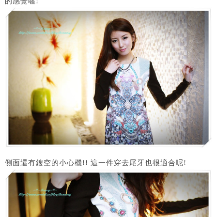
的感覺喔!
側面還有鏤空的小心機!! 這一件穿去尾牙也很適合呢!