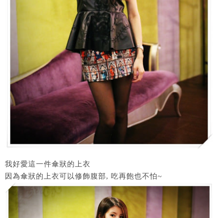
我好愛這一件傘狀的上衣
因為傘狀的上衣可以修飾腹部, 吃再飽也不怕~