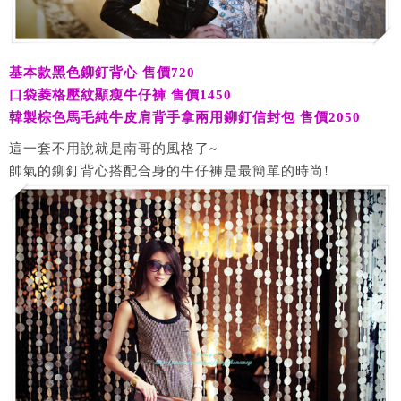
基本款黑色鉚釘背心 售價720
口袋菱格壓紋顯瘦牛仔褲 售價1450
韓製棕色馬毛純牛皮肩背手拿兩用鉚釘信封包 售價2050
這一套不用說就是南哥的風格了~
帥氣的鉚釘背心搭配合身的牛仔褲是最簡單的時尚!