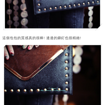
這個包包的質感真的很棒! 邊邊的鉚釘也很精緻!