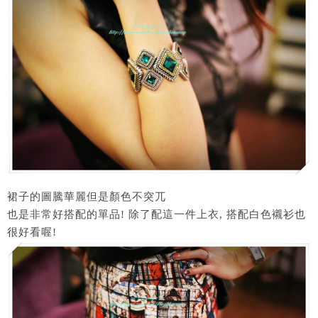
裙子的圖騰華麗但是顏色不突兀
也是非常好搭配的單品! 除了配這一件上衣, 搭配白色襯衫也
很好看喔!