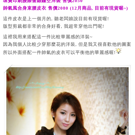
珠寶印刷腰際蕾絲鏤空洋裝 售價2050
帥氣風合身束腰皮衣 售價2080 (12月商品, 目前有現貨喔~)
這件皮衣是上一個月的, 聽老闆娘說目前有現貨喔!
版型剪裁都非常的合身好看, 我超常穿他出門呢!
這裡我用來搭配這一件比較華麗感的洋裝~
因為我個人比較少穿那麼花的洋裝, 但是我又很喜歡他的圖案
所以外面搭配一件帥氣的皮衣可以平衡他的華麗感喔!