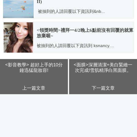
II)
被抽到的人請回覆以下資訊到&nb...
2013.06.30
<領獎時間>禮拜一4/2晚上6點前沒有回覆的就算
放棄喔~
被抽到的人請回覆以下資訊到 ksnancy....
2012.03.31
<影音教學> 超好上手的10分
<面膜>深層清潔+美白緊緻一
鐘迅猛龍妝容!
次完成!雪肌精淨白黑面膜。
上一篇文章
下一篇文章