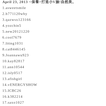
April 23, 2013 <保養>打造小V臉!自然美。
1.asweetsmile
2.b771120why
3.qazwsx123166
4.yozchin5
5.new20121220
6.cool7679
7.liting1031
8.cat8446145
9.Joannawu923
10.kay82817
11.ann10544
12.isly0517
13.afishgirl
14.vENERGYSHOW
15.ICBC26
16.k382214
17.saxo1027