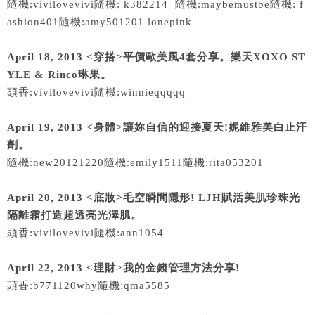
隨機:vivilovevivi隨機: k382214 隨機:maybemustbe隨機: f
ashion401隨機:amy501201 lonepink
April 18, 2013 <穿搭>平價歐美風4套分享。樂天XOXO ST
YLE & Rinco琳果。
頭香:vivilovevivi隨機:winnieqqqqq
April 19, 2013 <身體>讓妳自信的迎接夏天!妮維雅美白止汗
劑。
隨機:new20121220隨機:emily1511隨機:rita053201
April 20, 2013 <底妝>毛空瞬間隱形! LJH賦活美肌珍珠光
隔離霜打造超透亮光澤肌。
頭香:vivilovevivi隨機:ann1054
April 22, 2013 <理財>我的金錢管理方法分享!
頭香:b771120why隨機:qma5585