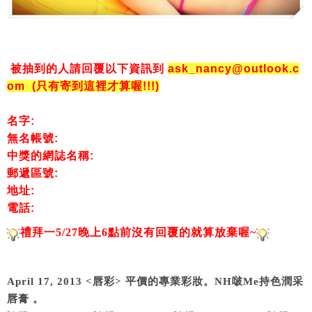
被抽到的人請回覆以下資訊到
ask_nancy@outlook.c
om (只有寄到這裡才算喔!!!)
名字:
無名帳號:
中獎的網誌名稱:
郵遞區號:
地址:
電話:
禮拜一5/27晚上6點前沒有回覆的就算放棄喔~
April 17, 2013 <唇彩> 平價的專業彩妝。NH啵Me持色潤采
唇膏 。