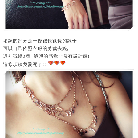
項鍊的部分是一條很長很長的鍊子
可以自己依照衣服的剪裁去繞,
這裡我繞3圈, 隨興的感覺非常有設計感!
這條項鍊我愛死了!!!