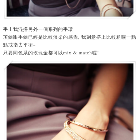
手上我混搭另外一個系列的手環
項鍊跟手鍊已經是比較溫柔的感覺, 我刻意搭上比較粗曠一點
點戒指去平衡~
只要同色系的玫瑰金都可以mix & match喔!