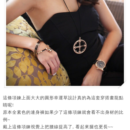
這條項鍊上面大大的圓形幸運草設計真的為這套穿搭畫龍點
睛呢!
原本全素色的連身褲如果少了這條項鍊就會看不出身材的比
例~
戴上這條項鍊視覺上把腰線提高了, 看起來腿也更長~~