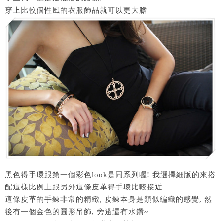
穿上比較個性風的衣服飾品就可以更大膽
黑色得手環跟第一個彩色look是同系列喔! 我選擇細版的來搭
配這樣比例上跟另外這條皮革得手環比較接近
這條皮革的手鍊非常的精緻, 皮鍊本身是類似編織的感覺, 然
後有一個金色的圓形吊飾, 旁邊還有水鑽~