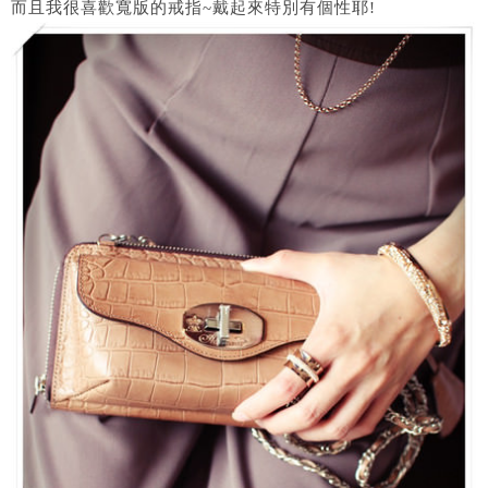
而且我很喜歡寬版的戒指~戴起來特別有個性耶!