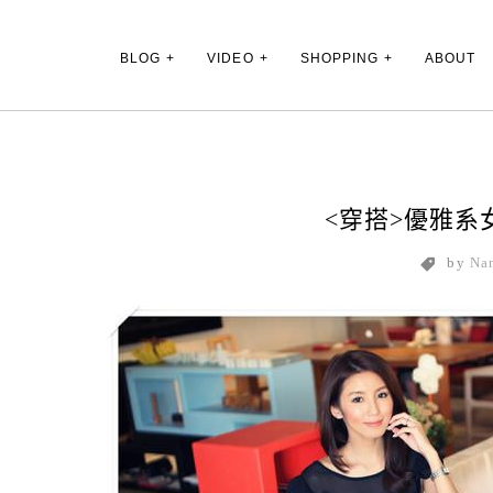
Main Menu
BLOG
VIDEO
SHOPPING
ABOUT
<穿搭>優雅系女
by
Na