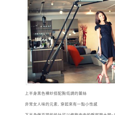
上半身黑色裸紗搭配胸低調的蕾絲
非常女人味的元素, 穿起來有一點小性感
下半身做百摺的設計可以修飾肉肉的臀部跟大腿~