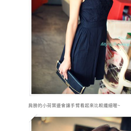
肩膀的小荷葉邊會讓手臂看起來比較纖細喔~