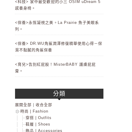
<科技> 家中最受歡迎的小三 OSIM uDream 5
感養身椅。
<保養>永恆凝視之美。La Prairie 魚子美眼系
列。
<保養> DR.WU角鯊潤澤修復精華使用心得－保
濕不黏膩的角鯊保養
<育兒>告別紅屁股！MisterBABY 護膚屁屁
膏。
分類
展開全部
|
收合全部
時尚 | Fashion
穿搭 | Outfits
鞋履 | Shoes
飾品 | Accessories