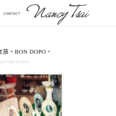
CONTACT
孩。BON DOPO。
ncy
/
Sep 19,2013