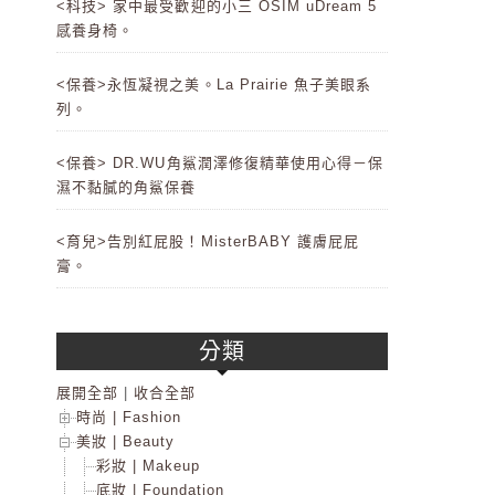
<科技> 家中最受歡迎的小三 OSIM uDream 5
感養身椅。
<保養>永恆凝視之美。La Prairie 魚子美眼系
列。
<保養> DR.WU角鯊潤澤修復精華使用心得－保
濕不黏膩的角鯊保養
<育兒>告別紅屁股！MisterBABY 護膚屁屁
膏。
分類
展開全部
|
收合全部
時尚 | Fashion
美妝 | Beauty
彩妝 | Makeup
底妝 | Foundation