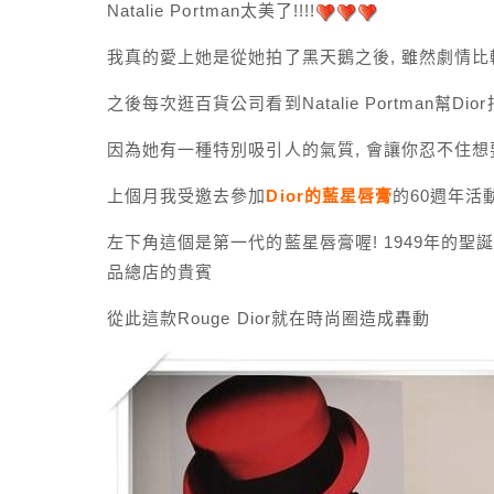
Natalie Portman太美了!!!!
我真的愛上她是從她拍了黑天鵝之後, 雖然劇情比較黑暗
之後每次逛百貨公司看到Natalie Portman幫
因為她有一種特別吸引人的氣質, 會讓你忍不住想
上個月我受邀去參加
Dior的藍星唇膏
的60週年活
左下角這個是第一代的藍星唇膏喔! 1949年的聖誕
品總店的貴賓
從此這款Rouge Dior就在時尚圈造成轟動