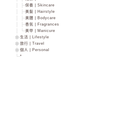
保養 | Skincare
美髮 | Hairstyle
美體 | Bodycare
香氛 | Fragrances
美甲 | Manicure
生活 | Lifestyle
旅行 | Travel
個人 | Personal
*