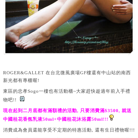
ROGER&GALLET 在台北微風廣場GF樓還有中山站的南西
新光都有專櫃喔!
東區的忠孝Sogo一樓也有活動櫃~大家趕快趁過年前入手禮
物吧!!
現在起到二月底都有滿額禮的活動, 只要消費滿$3500, 就送
中國桂花香氛乳液50ml+中國桂花沐浴露50ml!!!
消費成為會員還能享受不定期的特惠活動, 還有生日禮物喔!!!