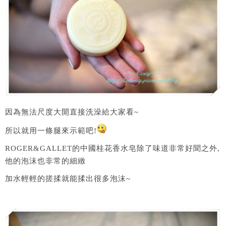
因為無法尺度大開直接洗澡給大家看~
所以就用一條腿來示範吧!
ROGER&GALLET的中國桂花香水皂除了味道非常好聞之外,
他的泡沫也非常的細緻
加水輕輕的搓揉就能揉出很多泡沫~