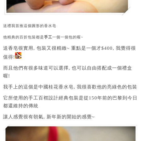
送禮我首推這個圓形的香水皂
他精典的百折包裝都是
手工
一個一個包的喔~
送香皂很實用, 包裝又很精緻~ 重點是一個才$400, 我覺得很
值得!
而且他們有很多味道可以選擇, 也可以自由搭配成一個禮盒
喔!
我手上的這個是中國桂花香水皂, 我很喜歡他的亮綠色的包裝
它所使用的手工百褶設計經典包裝是從150年前的巴黎到今日
都還維持的傳統
讓人感覺很有朝氣, 新年新的開始的感覺~