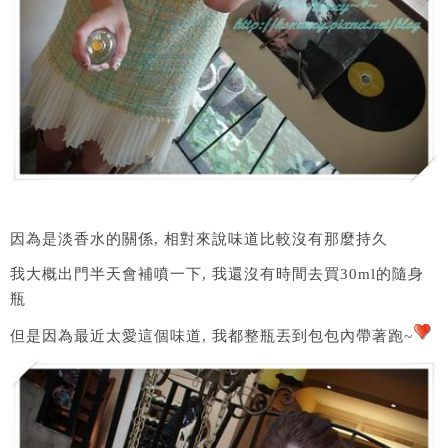
因為是淡香水的關係, 相對來說味道比較沒有那麼持久
我大概出門半天會補噴一下, 我還沒有時間去買30ml的隨身
瓶
但是因為最近太愛這個味道, 我都整瓶丟到包包內帶著跑~