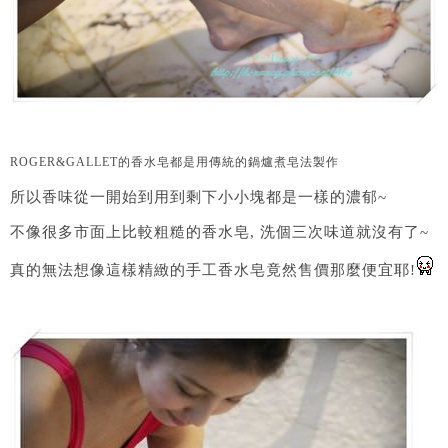
ROGER&GALLET的香水皂都是用傳統的鍋爐煮皂法製作
所以香味從一開始到用到剩下小小塊都是一樣的濃郁~
不像很多市面上比較粗糙的香水皂, 洗個三次味道就沒有了~
真的無法想像這樣精緻的手工香水皂竟然售價那麼便宜耶!