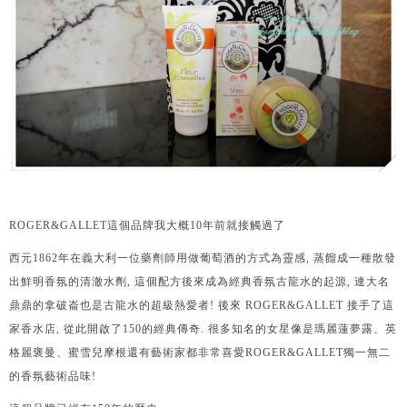
ROGER&GALLET這個品牌我大概10年前就接觸過了
西元1862年在義大利一位藥劑師用做葡萄酒的方式為靈感, 蒸餾成一種散發
出鮮明香氛的清澈水劑, 這個配方後來成為經典香氛古龍水的起源, 連大名
鼎鼎的拿破崙也是古龍水的超級熱愛者! 後來 ROGER&GALLET 接手了這
家香水店, 從此開啟了150的經典傳奇. 很多知名的女星像是瑪麗蓮夢露、英
格麗褒曼、蜜雪兒摩根還有藝術家都非常喜愛ROGER&GALLET獨一無二
的香氛藝術品味!