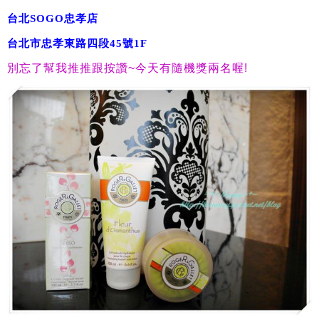
台北SOGO忠孝店
台北市忠孝東路四段45號1F
別忘了幫我推推跟按讚
~
今天有隨機獎兩名喔
!