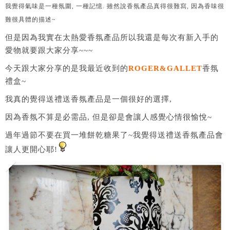
我覺得氣味是一種氛圍, 一種記憶. 雖然說香氛產品真得很難寫, 因為香味很
難很具體的描述~
但是因為我實在太熱愛香氛產品所以我還是每次有新入手的
愛物就要跟大家分享~~~
今天跟大家分享的是我最近收到的
ROGER&GALLET
香氛
禮盒~
我真的覺得送禮送香氛產品是一個很好的選擇,
因為香氛不算是必需品, 但是卻是會讓人感覺心情很愉悅~
過年過節不要在買一堆餅乾糖果了~我覺得送禮送香氛產品會
讓人更開心耶!