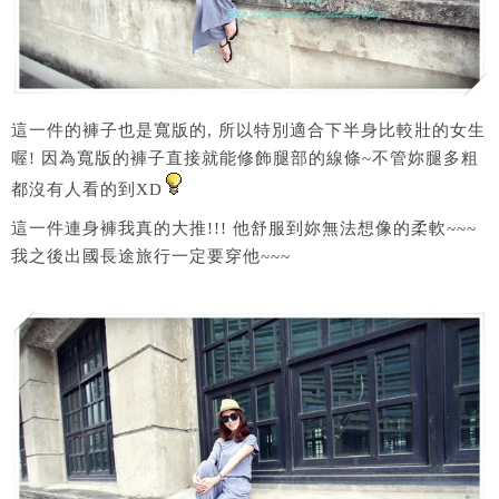
這一件的褲子也是寬版的, 所以特別適合下半身比較壯的女生
喔! 因為寬版的褲子直接就能修飾腿部的線條~不管妳腿多粗
都沒有人看的到XD
這一件連身褲我真的大推!!! 他舒服到妳無法想像的柔軟~~~
我之後出國長途旅行一定要穿他~~~