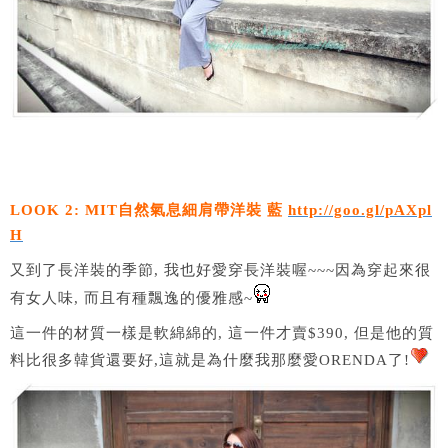
LOOK 2: MIT自然氣息細肩帶洋裝 藍
http://goo.gl/pAXpl
H
又到了長洋裝的季節, 我也好愛穿長洋裝喔~~~因為穿起來很
有女人味, 而且有種飄逸的優雅感~
這一件的材質一樣是軟綿綿的, 這一件才賣$390, 但是他的質
料比很多韓貨還要好,這就是為什麼我那麼愛ORENDA了!