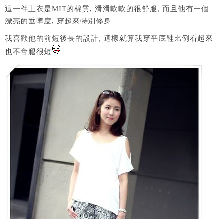
這一件上衣是MIT的棉質, 滑滑軟軟的很舒服, 而且他有一個
漂亮的垂墜度, 穿起來特別修身
我喜歡他的前短後長的設計, 這樣就算我穿平底鞋比例看起來
也不會腿很短