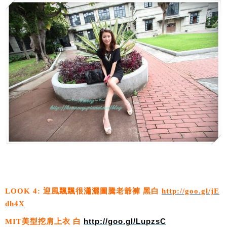
LOOK 4: 迎風飄飄很瀟灑圖騰老爺褲 黑白
http://goo.gl/jE
dh4X
MIT美型挖肩上衣 白
http://goo.gl/LupzsC