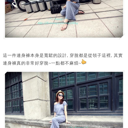
這一件連身褲本身是寬鬆的設計, 穿脫都是從領子這裡, 其實
連身褲真的非常好穿脫~一點都不麻煩~