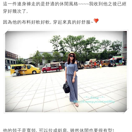
這一件連身褲走的是舒適的休閒風格~~~~我收到他之後已經
穿好幾次了,
因為他的布料好軟好軟, 穿起來真的好舒服~
他的領子是寬領, 可以拉成斜肩, 雖然休閒也要很有型!