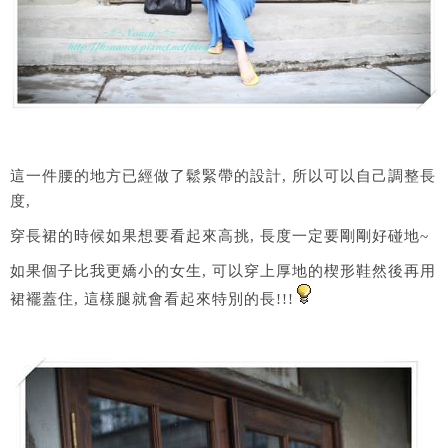
這一件腰的地方已經做了鬆緊帶的設計, 所以可以自己調整長
度,
穿長裙的時候如果想要看起來高挑, 長度一定要剛剛好碰地~
如果個子比我更嬌小的女生, 可以穿上厚地的楔形鞋然後再用
裙襬蓋住, 這樣腿就會看起來特別的長!!!