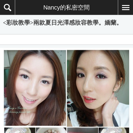
Nancy的私密空間
<彩妝教學>兩款夏日光澤感妝容教學。嬌蘭。