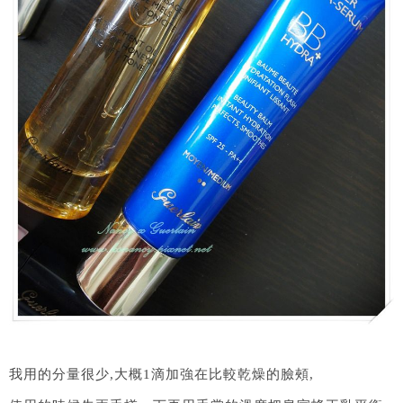
我用的分量很少,大概1滴加強在比較乾燥的臉頰,