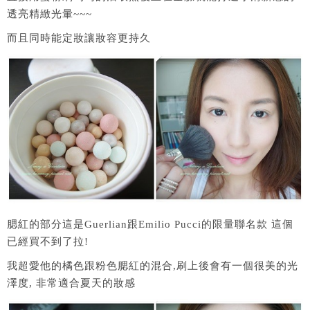
透亮精緻光暈~~~
而且同時能定妝讓妝容更持久
腮紅的部分這是Guerlian跟Emilio Pucci的限量聯名款 這個
已經買不到了拉!
我超愛他的橘色跟粉色腮紅的混合,刷上後會有一個很美的光
澤度, 非常適合夏天的妝感