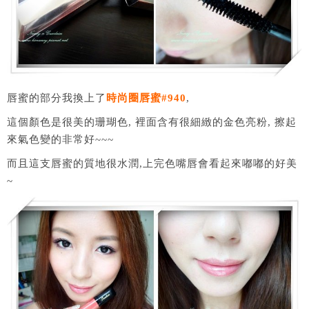
唇蜜的部分我換上了
時尚圈唇蜜#940
,
這個顏色是很美的珊瑚色, 裡面含有很細緻的金色亮粉, 擦起
來氣色變的非常好~~~
而且這支唇蜜的質地很水潤,上完色嘴唇會看起來嘟嘟的好美
~