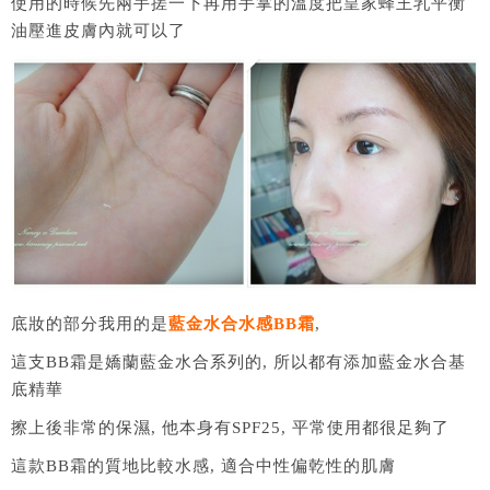
使用的時候先兩手搓一下再用手掌的溫度把皇家蜂王乳平衡
油壓進皮膚內就可以了
底妝的部分我用的是
藍金水合水感BB霜
,
這支BB霜是嬌蘭藍金水合系列的, 所以都有添加藍金水合基
底精華
擦上後非常的保濕, 他本身有SPF25, 平常使用都很足夠了
這款BB霜的質地比較水感, 適合中性偏乾性的肌膚