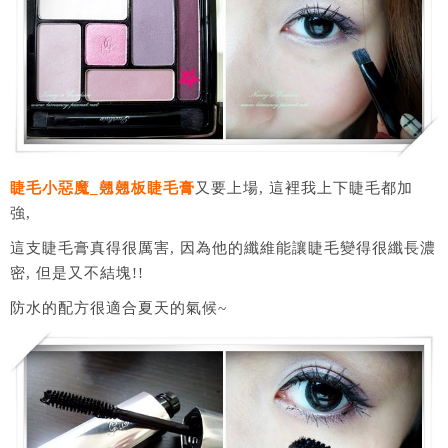
睫毛小惡魔_翹翹板睫毛膏
又要上場, 這裡我上下睫毛都加
強,
這支睫毛膏真得很厲害, 因為他的纖維能讓睫毛變得很纖長濃
密, 但是又不結塊!!
防水的配方很適合夏天的氣候~