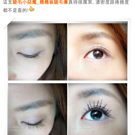
這支
睫毛小惡魔_翹翹板睫毛膏
真得很厲害, 濃密度跟捲翹度
都不是蓋的!