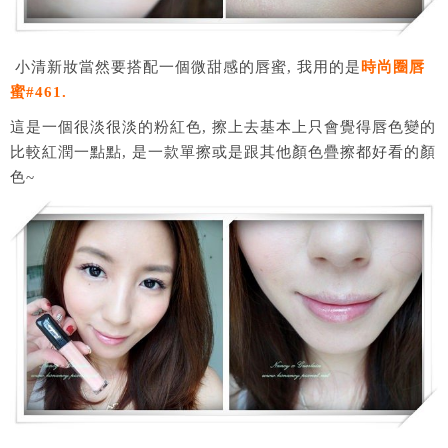
小清新妝當然要搭配一個微甜感的唇蜜, 我用的是
時尚圈唇
蜜#461.
這是一個很淡很淡的粉紅色, 擦上去基本上只會覺得唇色變的
比較紅潤一點點, 是一款單擦或是跟其他顏色疊擦都好看的顏
色~