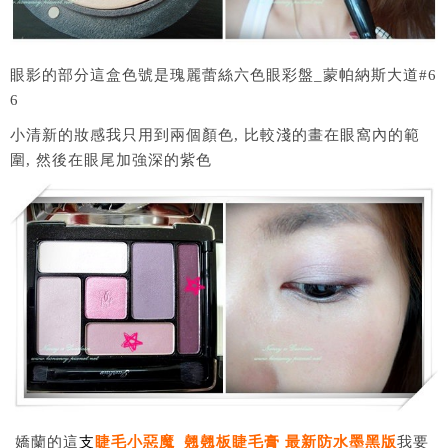
眼影的部分這盒色號是瑰麗蕾絲六色眼彩盤_蒙帕納斯大道#6
6
小清新的妝感我只用到兩個顏色, 比較淺的畫在眼窩內的範
圍, 然後在眼尾加強深的紫色
嬌蘭的這
支
睫毛小惡魔_翹翹板睫毛膏
最新防水墨黑版
我要