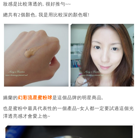
妝感是比較薄透的, 很好推勻~~
總共有2個顏色, 我是用比較深的顏色喔!
嬌蘭的
幻彩流星蜜粉球
是這個品牌的明星商品,
也是蜜粉中最具代表性的一個產品~女人都一定要試過這個光
澤透亮感才會愛上他~