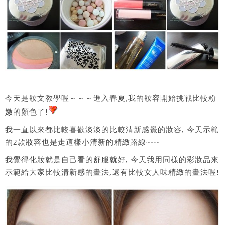
今天是妝文教學喔～～～進入春夏,我的妝容開始挑戰比較粉
嫩的顏色了!
我一直以來都比較喜歡淡淡的比較清新感覺的妝容, 今天示範
的2款妝容也是走這樣小清新的精緻路線~~~
我覺得化妝就是自己看的舒服就好, 今天我用同樣的彩妝品來
示範給大家比較清新感的畫法,還有比較女人味精緻的畫法喔!