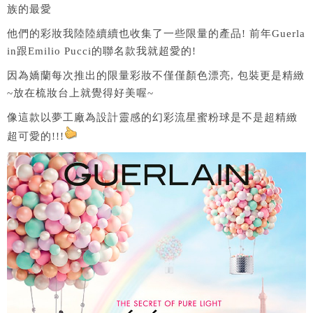
族的最愛
他們的彩妝我陸陸續續也收集了一些限量的產品! 前年Guerla
in跟Emilio Pucci的聯名款我就超愛的!
因為嬌蘭每次推出的限量彩妝不僅僅顏色漂亮, 包裝更是精緻
~放在梳妝台上就覺得好美喔~
像這款以夢工廠為設計靈感的幻彩流星蜜粉球是不是超精緻
超可愛的!!!