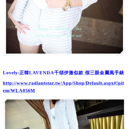
Lovely‧正韓LAVENDA千頌伊激似款 假三眼金屬風手錶
http://www.radiantstar.tw/App/Shop/Default.aspx#!pit
em/WLA056M