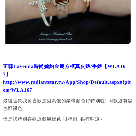
正韓Lavenda時尚婉約金屬方框真皮錶/手錶【WLA16
7】
http://www.radiantstar.tw/App/Shop/Default.aspx#!pit
em/WLA167
最後這款我會喜歡是因為他的錶帶顏色好特別喔! 同款還有黑
色跟裸色
但是我特別喜歡這個墨綠色,很特別, 很有味道~