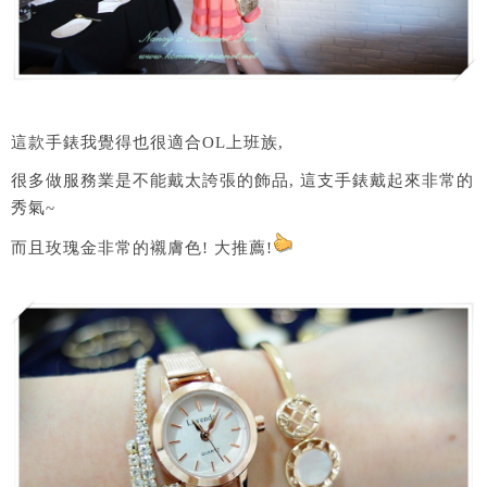
這款手錶我覺得也很適合OL上班族,
很多做服務業是不能戴太誇張的飾品, 這支手錶戴起來非常的
秀氣~
而且玫瑰金非常的襯膚色! 大推薦!