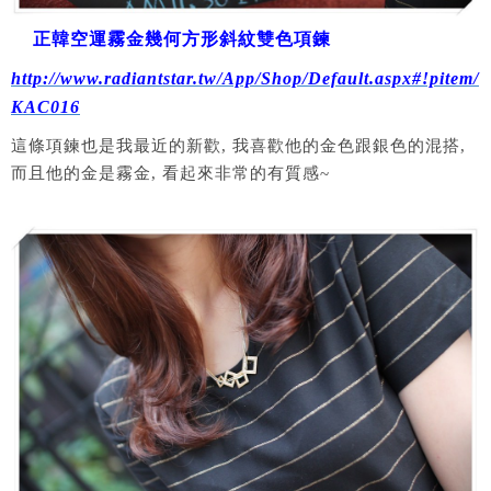
正韓空運霧金幾何方形斜紋雙色項鍊
http://www.radiantstar.tw/App/Shop/Default.aspx#!pitem/
KAC016
這條項鍊也是我最近的新歡, 我喜歡他的金色跟銀色的混搭,
而且他的金是霧金, 看起來非常的有質感~