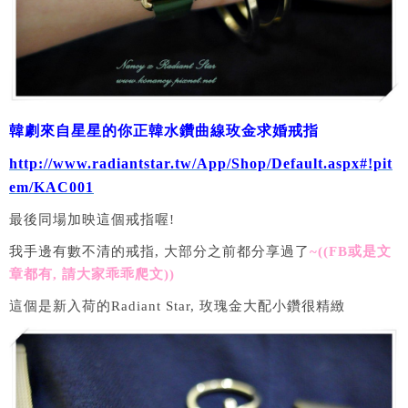
韓劇來自星星的你正韓水鑽曲線玫金求婚戒指
http://www.radiantstar.tw/App/Shop/Default.aspx#!pit
em/KAC001
最後同場加映這個戒指喔!
我手邊有數不清的戒指, 大部分之前都分享過了
~((FB或是文
章都有, 請大家乖乖爬文))
這個是新入荷的Radiant Star, 玫瑰金大配小鑽很精緻