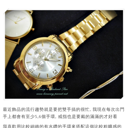
最近飾品的流行趨勢就是要把雙手搞的很忙, 我現在每次出門
手上都會有至少5,6個手環, 戒指也是要戴的滿滿的才好看
我喜歡用比較細緻的有水鑽的手環來搭配這個比較粗曠感的