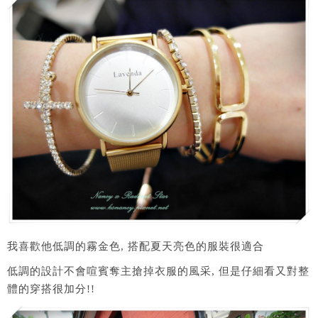
我喜歡他低調的霧金色, 搭配夏天亮色的服裝很適合
低調的設計不會喧賓奪主搶掉衣服的風采, 但是仔細看又對整
體的穿搭很加分!!