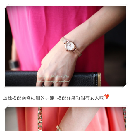
這樣搭配兩條細細的手鍊, 搭配洋裝就很有女人味