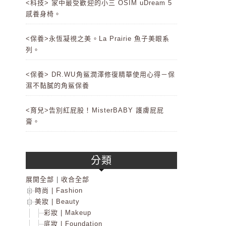
<科技> 家中最受歡迎的小三 OSIM uDream 5
感養身椅。
<保養>永恆凝視之美。La Prairie 魚子美眼系
列。
<保養> DR.WU角鯊潤澤修復精華使用心得－保
濕不黏膩的角鯊保養
<育兒>告別紅屁股！MisterBABY 護膚屁屁
膏。
分類
展開全部
|
收合全部
時尚 | Fashion
美妝 | Beauty
彩妝 | Makeup
底妝 | Foundation