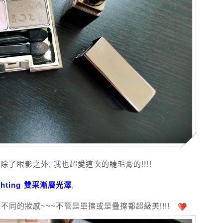
, 除了眼影之外, 我也超愛這次的睫毛膏的!!!!
ighting 雙采漸層光澤
,
同的妝感~~~不管是單擦或是疊擦都超級美!!!!