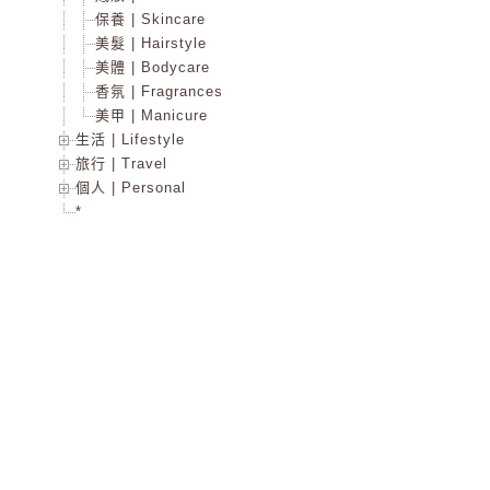
保養 | Skincare
美髮 | Hairstyle
美體 | Bodycare
香氛 | Fragrances
美甲 | Manicure
生活 | Lifestyle
旅行 | Travel
個人 | Personal
*