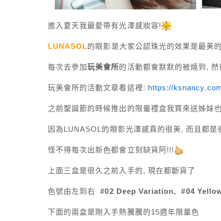
進入夏天我最愛帶有光澤感妝容!
LUNASOL
的眼影是大家公認珠光的效果是最美的!
每次去參加
玩美會所
的活動都會默默的被燒到, 
玩美會所的活動文章看這裡:
https://ksnancy.co
之前聖誕節的時候推出的限量禮盒我買來送姊妹也
因為LUNASOL的眼影光澤感真的很美, 而且都
怪不得每次出新色都會立刻缺貨阿!!!
上面三盒是很久之前入手的, 現在都斷貨了
色號由左到右
#02 Deep Variation, #04 Yellow
下面的兩盒是剛入手熱騰騰的15週年限量色