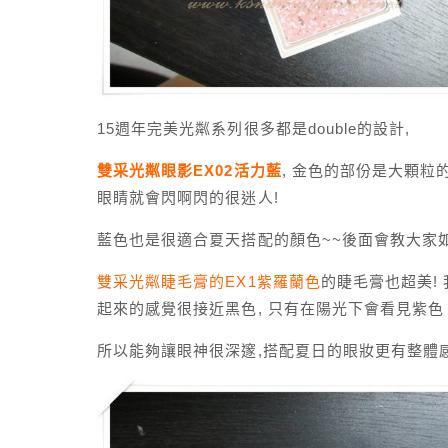
15週年完美光粼系列很多都是double的設計,
雙采光粼眼影EX02活力藍
, 金色的部份是大顆粒
眼睛就會閃啊閃的很迷人!
藍色也是很適合夏天搭配的顏色~~後面會教大家
雙采光粼睫毛膏的EX1紫羅蘭色
的睫毛膏也超美!
起來的感覺很接近黑色, 只有在陽光下會看見紫色
所以能夠讓眼神很深邃,搭配夏日的眼妝更有整體