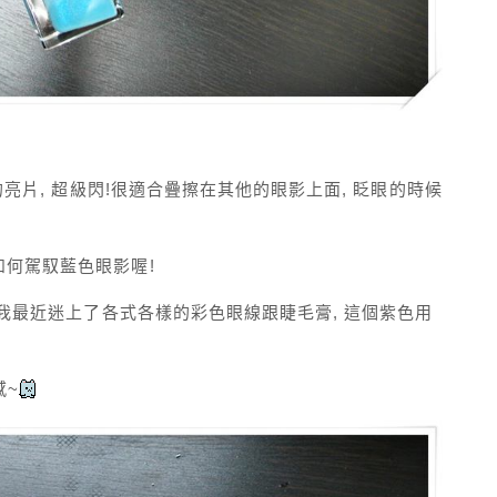
的亮片, 超級閃!很適合疊擦在其他的眼影上面, 眨眼的時候
如何駕馭藍色眼影喔!
 我最近迷上了各式各樣的彩色眼線跟睫毛膏, 這個紫色用
感~