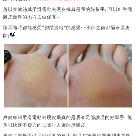
所以爽健絲絨柔滑電動去硬皮機就是我的好幫手, 可以針對我
腳皮最厚的地方去做保養~
讓我隨時都能感受”腳踏實地”的感覺~~不然之前都隔著厚皮
阿!
爽健絲絨柔滑電動去硬皮機真的是居家足部護理的好幫手, 能
夠很快速不費力的去除討人厭的厚腳皮
省去了去外面做足部保養的費用,自己在家裡就能做到專業的