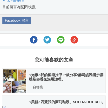
評
目前留言為關閉狀態。
論
Facebook 留言
導
航
您可能喜歡的文章
<光療>我的藝術指甲17款分享!赫司緹雅漫步雲
端足部香氛深層護理。
自從接...
2015.05.19
<美鞋>四雙我的夢幻鞋履。SOLO&DOUBLE。