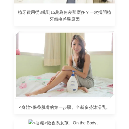
植牙費用從3萬到15萬為何差那麼多？一次揭開植
牙價格差異原因
<身體>保養肌膚的第一步驟。全新多芬沐浴乳。