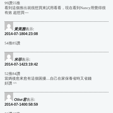
導
99讚55推
看到這個推出就很想買來試用看看，現在看到Nancy用覺得很
航
有效 超想買~~
黃美雅
表示:
2014-07-1804:23:08
54推85讚
米菲
表示:
2014-07-1423:19:42
52推84讚
當媽後愈來愈有這個困擾…自己在家保養省時又省錢
好讚 ^^
Olivr君
表示:
2014-07-1400:58:59