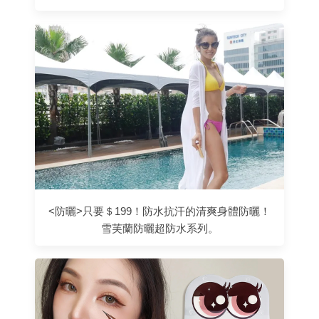
<防曬>只要＄199！防水抗汗的清爽身體防曬！
雪芙蘭防曬超防水系列。