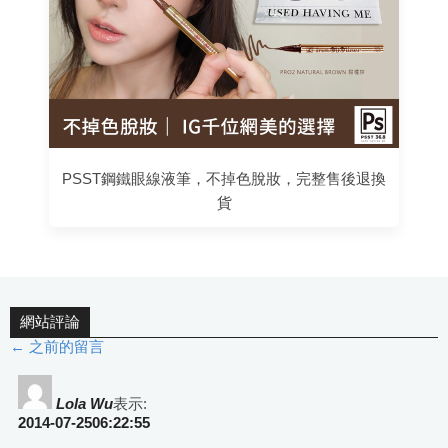
PSST鋼鐵眼線液筆，不掉色脫妝，完整售後退換
貨
網站評論
← 之前的留言
評
論
Lola Wu
表示:
2014-07-2506:22:55