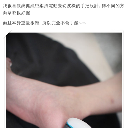
我很喜歡爽健絲絨柔滑電動去硬皮機的手把設計, 轉不同的方
向拿都很好握
而且本身重量很輕, 所以完全不會手酸~~~