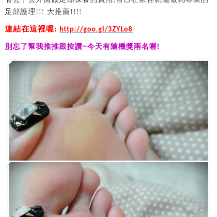
足部護理!!! 大推薦!!!!
連結在這裡喔:
http://goo.gl/3ZYLo8
別忘了幫我推推跟按讚
~
今天有隨機獎兩名喔
!