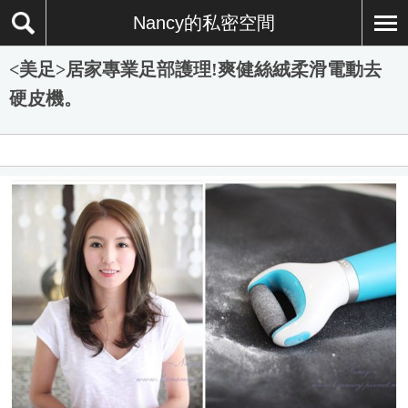
Nancy的私密空間
<美足>居家專業足部護理!爽健絲絨柔滑電動去
硬皮機。