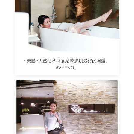
<美體>天然活萃燕麥給乾燥肌最好的呵護。
AVEENO。