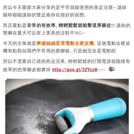
所以今天要跟大家分享的是平常就能使用的美足法寶~ 讓妳
隨時都能讓妳的雙足維持在很好的狀態,
而且重點是
非常的有效率, 輕輕鬆鬆就能擊退厚腳皮!!
讓妳的
雙腳在夏天可以穿上美美的涼鞋不NG~
今天的主角就是
爽健絲絨柔滑電動去硬皮機
, 這個電動去硬皮
機有點類似我們平常用的磨腳板, 只是她完全是電動的
所以不需要自己搓的死去活來, 輕輕鬆鬆的打開電源就能很有
效率的把厚腳皮都磨掉
~~~
http://goo.gl/3ZYLo8