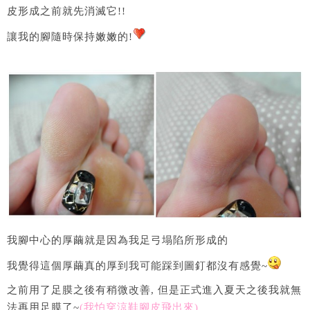
皮形成之前就先消滅它!!
讓我的腳隨時保持嫩嫩的!
我腳中心的厚繭就是因為我足弓塌陷所形成的
我覺得這個厚繭真的厚到我可能踩到圖釘都沒有感覺~
之前用了足膜之後有稍微改善, 但是正式進入夏天之後我就無
法再用足膜了~
(我怕穿涼鞋腳皮飛出來)