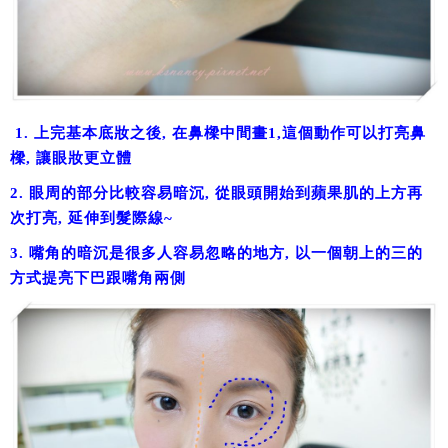
1. 上完基本底妝之後, 在鼻樑中間畫1,這個動作可以打亮鼻
樑, 讓眼妝更立體
2. 眼周的部分比較容易暗沉, 從眼頭開始到蘋果肌的上方再
次打亮, 延伸到髮際線~
3. 嘴角的暗沉是很多人容易忽略的地方, 以一個朝上的三的
方式提亮下巴跟嘴角兩側