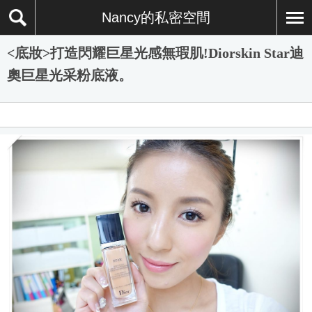
Nancy的私密空間
<底妝>打造閃耀巨星光感無瑕肌!Diorskin Star迪
奧巨星光采粉底液。