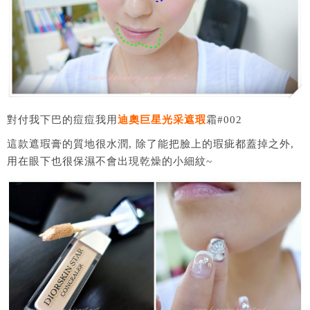
對付我下巴的痘痘我用
迪奧巨星光采遮瑕
霜#002
這款遮瑕膏的質地很水潤, 除了能把臉上的瑕疵都蓋掉之外,
用在眼下也很保濕不會出現乾燥的小細紋~