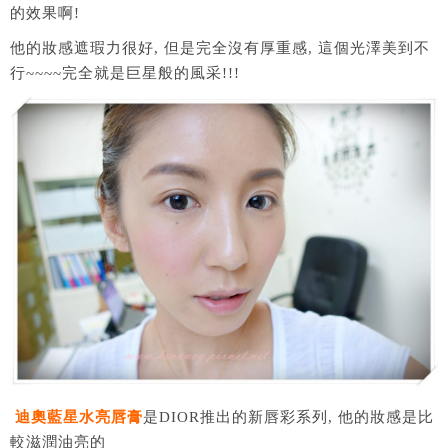
的效果啊!
他的妝感遮瑕力很好, 但是完全沒有厚重感, 這個光澤美到不
行~~~~完全就是巨星般的風采!!!
迪奧藍星水亮唇膏
是DIOR推出的新唇彩系列, 他的妝感是比
較滋潤油亮的