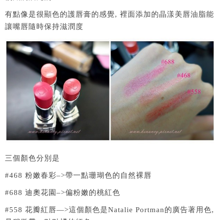
有點像是很顯色的護唇膏的感覺, 裡面添加的晶漾美唇油脂能
讓嘴唇隨時保持滋潤度
三個顏色分別是
#468 粉嫩春彩–>帶一點珊瑚色的自然裸唇
#688 迪奧花園–>偏粉嫩的桃紅色
#558 花瓣紅唇—>這個顏色是Natalie Portman的廣告著用色,