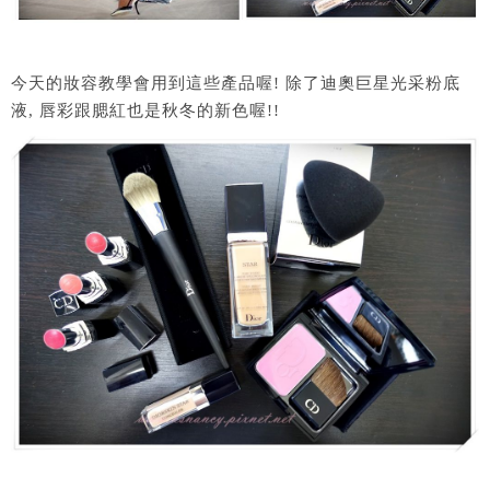
今天的妝容教學會用到這些產品喔! 除了迪奧巨星光采粉底
液, 唇彩跟腮紅也是秋冬的新色喔!!