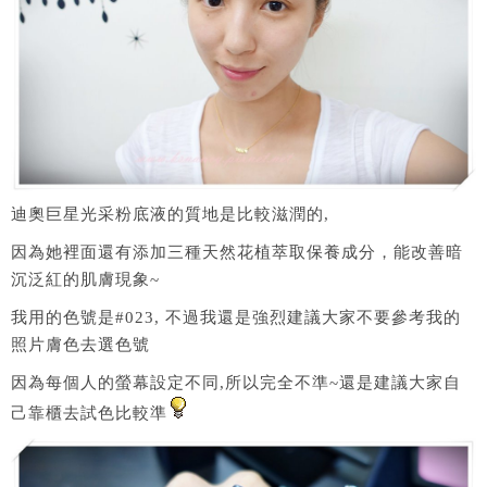
迪奧巨星光采粉底液的質地是比較滋潤的,
因為她裡面還有添加三種天然花植萃取保養成分，能改善暗
沉泛紅的肌膚現象~
我用的色號是#023, 不過我還是強烈建議大家不要參考我的
照片膚色去選色號
因為每個人的螢幕設定不同,所以完全不準~還是建議大家自
己靠櫃去試色比較準