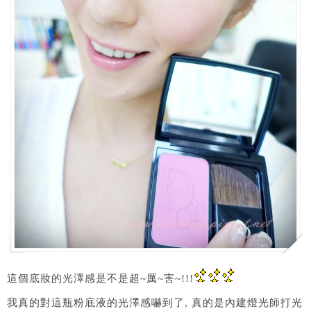
這個底妝的光澤感是不是超~厲~害~!!!
我真的對這瓶粉底液的光澤感嚇到了, 真的是內建燈光師打光