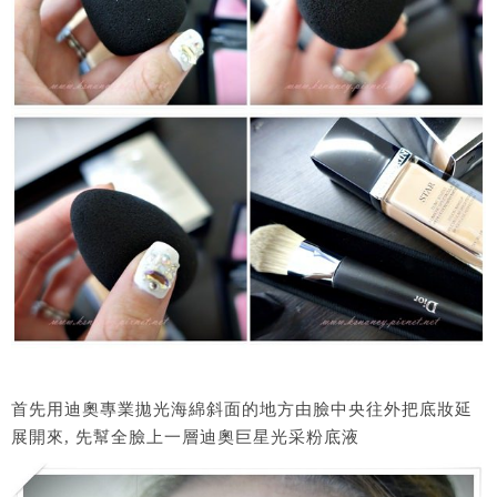
首先用迪奧專業拋光海綿斜面的地方由臉中央往外把底妝延
展開來, 先幫全臉上一層迪奧巨星光采粉底液