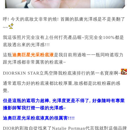
呼! 今天的底妝文非常的燒! 首圖的肌膚光澤感是不是美翻了
~~
我這張照片完全沒有上任何打亮產品喔~完完全全100%都是
底妝透出來的光澤感!!!
這瓶
迪奧巨星光采粉底液
是我目前用過唯一一瓶同時遮瑕力
跟光澤感都非常厲害的粉底液~
DIORSKIN STAR立馬空降我粉底液排行的第一名寶座啊~
通常遮瑕力好的粉底液都比較厚重,妝感都是比較粉霧的感
覺,
但是這瓶的遮瑕力超棒, 光澤度更是不得了, 好像隨時有專業
攝影師幫我打燈一樣的光澤感~
迪奧巨星光采粉底液真的很厲害!!!!
DIOR的彩妝自從找來了Natalie Portman代言我就對這個品牌