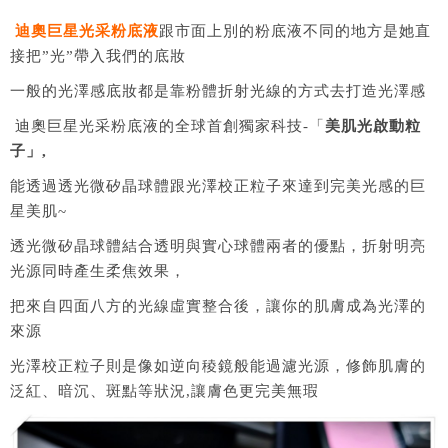
迪奧巨星光采粉底液
跟市面上別的粉底液不同的地方是她直
接把”光”帶入我們的底妝
一般的光澤感底妝都是靠粉體折射光線的方式去打造光澤感
迪奧巨星光采粉底液的全球首創獨家科技-「
美肌光啟動粒
子」,
能透過透光微矽晶球體跟光澤校正粒子來達到完美光感的巨
星美肌~
透光微矽晶球體結合透明與實心球體兩者的優點，折射明亮
光源同時產生柔焦效果，
把來自四面八方的光線虛實整合後，讓你的肌膚成為光澤的
來源
光澤校正粒子則是像如逆向稜鏡般能過濾光源，修飾肌膚的
泛紅、暗沉、斑點等狀況,讓膚色更完美無瑕