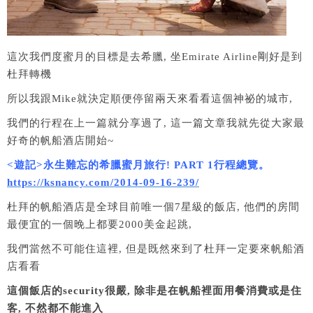
這次我們度蜜月的目標是去希臘, 坐Emirate Airline剛好是到
杜拜轉機
所以我跟Mike就決定順便停留兩天來看看這個神祕的城市,
我們的行程在上一篇就分享過了, 這一篇文章我就先從大家最
好奇的帆船酒店開始~
<遊記>永生難忘的希臘蜜月旅行! PART 1行程總覽。
https://ksnancy.com/2014-09-16-239/
杜拜的帆船酒店是全球目前唯一個7星級的飯店, 他們的房間
最便宜的一個晚上都要2000美金起跳,
我們當然不可能住這裡, 但是既然來到了杜拜一定要來帆船酒
店看看
這個飯店的security很嚴, 除非是在帆船裡面用餐消費或是住
客, 不然都不能進入