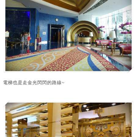
電梯也是走金光閃閃的路線~