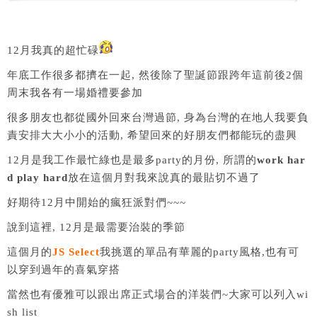
12月我真的超忙碌
年底工作很多都擠在一起, 然後除了聖誕節跟跨年這前後2個
周末我各有一場婚禮要參加
很多朋友也都從國外回來台灣過節, 身為台灣的在地人我要負
責安排大大小小的活動, 希望回來的好朋友們都能玩的盡興
12月是我工作最忙綠也是最多party的月份, 所謂的
work har
d play hard
放在這個月對我來說真的最貼切不過了
好期待12月中開始的瘋狂派對們~~~
說到這裡, 12月是最需要治裝的季節
這個月的
JS Select
我挑選的單品有華麗的party風格,也有可
以穿到過年的喜氣穿搭
當然也有優雅可以跟出席正式場合的洋裝們~大家可以列入wi
sh list