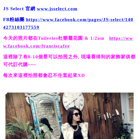
JS Select 官網
www.jsselect.com
FB粉絲團
https://www.facebook.com/pages/JS-select/140
4273103177559
今天的照片都在Tuileries杜樂麗花園 & 1/2am
https://ww
w.facebook.com/franciscafee
這裡除了有8-10個景可以拍照之外, 現場看得到的家飾家俱都
可代訂代購~~~
每次來這裡拍照都會忍不住逛起來XD