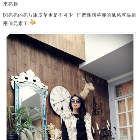
來亮相
閃亮亮的亮片跟皮草更是不可少! 打造性感華麗的風格就靠這
兩個元素了!