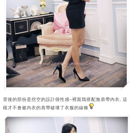
背後的部份是挖空的設計很性感~裡面我搭配無肩帶內衣, 這
樣才不會被內衣的肩帶破壞了衣服的線條