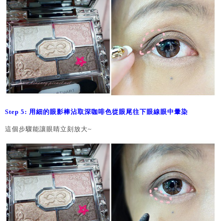
Step 5: 用細的眼影棒沾取深咖啡色從眼尾往下眼線眼中暈染
這個步驟能讓眼睛立刻放大~