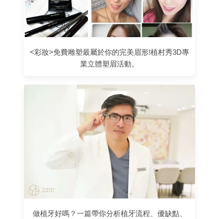
<彩妝>免費雕塑最屬於你的完美眉形!植村秀3D專
業立體塑眉活動。
做植牙好嗎？一篇帶你分析植牙流程、優缺點、