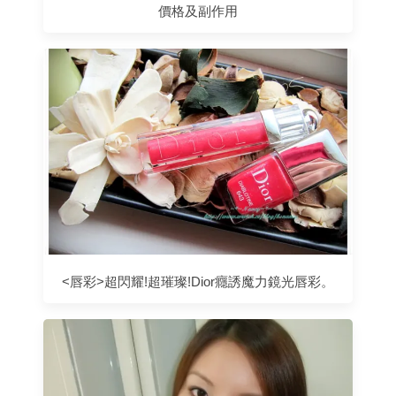
價格及副作用
<唇彩>超閃耀!超璀璨!Dior癮誘魔力鏡光唇彩。