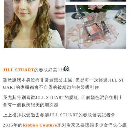
JILL STUART
的春妝好美!!!!
雖然說我本身沒有非常迷戀公主風, 但是每一次經過JILL ST
UART的專櫃都會不自覺的被精緻的包裝吸引住
我尤其特別喜歡JILL STUART的腮紅, 四個顏色混合後刷上
會有一個很美很美的層次感
上上禮拜我受邀去參加JILL STUART的春妝發表記者會,
2015年的
Ribbon Couture
系列看來又要讓很多少女們失心瘋