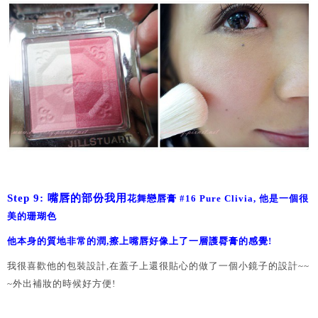
Step 9: 嘴唇的部份我用
花舞戀唇膏 #16 Pure Clivia, 他是一個很
美的珊瑚色
他本身的質地非常的潤,擦上嘴唇好像上了一層護脣膏的感覺!
我很喜歡他的包裝設計,在蓋子上還很貼心的做了一個小鏡子的設計~~
~外出補妝的時候好方便!