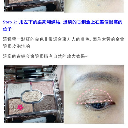
Step 2: 用左下的柔亮蝴蝶結, 淡淡的古銅金上在整個眼窩的
位子
這種帶一點紅的金色非常適合東方人的膚色, 因為太黃的金會
讓眼皮泡泡的
這樣的古銅金會讓眼睛有自然的放大效果~