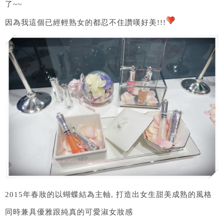
了~~
因為我這個已經輕熟女的都忍不住讚嘆好美!!!
2015年春妝的以蝴蝶結為主軸, 打造出女生甜美成熟的風格
同時兼具優雅跟純真的可愛淑女妝感