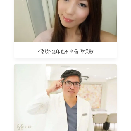
<彩妝>無印也有良品_甜美妝