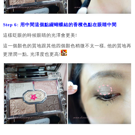
Step 6: 用中間這個點綴蝴蝶結的香檳色點在眼睛中間
這樣眨眼的時候眼睛的光澤會更美!
這一個顏色的質地跟其他四個顏色稍微不太一樣, 他的質地再
更溼潤一點, 光澤度也更高!