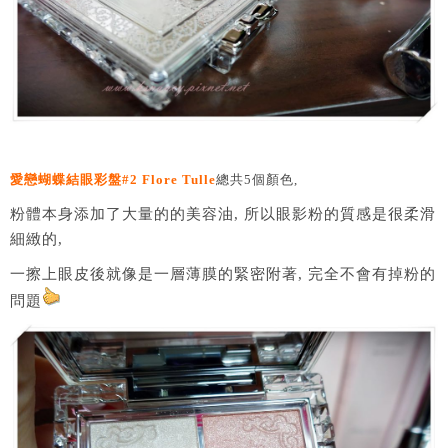
愛戀蝴蝶結眼彩盤#2 Flore Tulle
總共5個顏色,
粉體本身添加了大量的的美容油, 所以眼影粉的質感是很柔滑
細緻的,
一擦上眼皮後就像是一層薄膜的緊密附著, 完全不會有掉粉的
問題