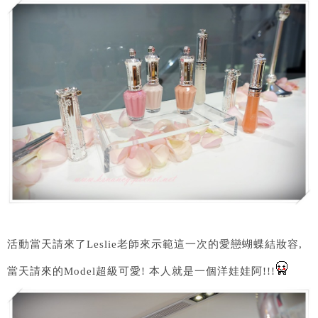
活動當天請來了Leslie老師來示範這一次的愛戀蝴蝶結妝容,
當天請來的Model超級可愛! 本人就是一個洋娃娃阿!!!