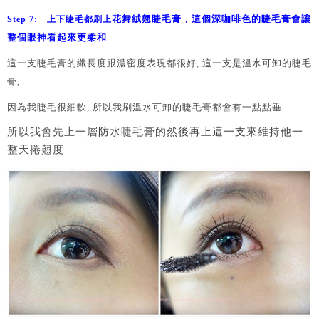
花舞絨翹睫毛膏，這個深咖啡色的睫毛膏會讓
Step 7: 上下睫毛都刷上
整個眼神看起來更柔和
這一支睫毛膏的纖長度跟濃密度表現都很好, 這一支是溫水可卸的睫毛
膏,
因為我睫毛很細軟, 所以我刷溫水可卸的睫毛膏都會有一點點垂
所以我會先上一層防水睫毛膏的然後再上這一支來維持他一
整天捲翹度