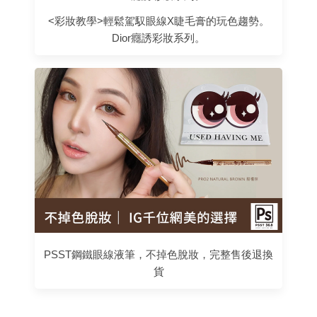
<彩妝教學>輕鬆駕馭眼線X睫毛膏的玩色趨勢。
Dior癮誘彩妝系列。
PSST鋼鐵眼線液筆，不掉色脫妝，完整售後退換
貨