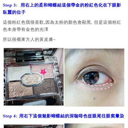
Step 3: 用右上的柔和蝴蝶結這個帶金的粉紅色化在下眼影
臥蠶的位子
這個粉紅色我很喜歡,因為太粉的顏色會顯黑, 但是這個粉紅
色本身帶有金色的光澤
所以很襯東方人的黃皮膚~
Step 4: 用右下這個魅影蝴蝶結的深咖啡色從眼尾往眼窩暈染