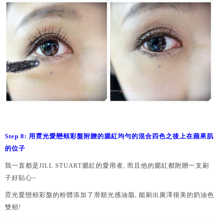
Step 8: 用
霓光愛戀頰彩盤附贈的腮紅均勻的混合四色之後上在蘋果肌
的位子
我一直都是JILL STUART腮紅的愛用者, 而且他的腮紅都附贈一支刷
子好貼心~
霓光愛戀頰彩盤的粉體添加了滑順光感油脂, 能刷出廣澤很美的奶油色
雙頰!