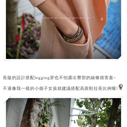
長版的設計搭配legging穿也不怕露出臀部的線條很害羞~
不過像我一樣的小個子女孩就建議搭配高跟鞋拉長比例喔!