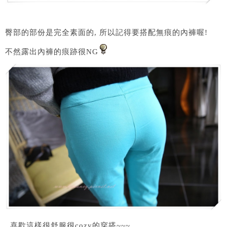
臀部的部份是完全素面的, 所以記得要搭配無痕的內褲喔!
不然露出內褲的痕跡很NG
喜歡這樣很舒服很cozy的穿搭~~~