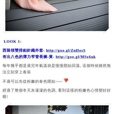
LOOK 1:
西裝領雙排釦針織外套-
http://goo.gl/ZnHosS
有出八色的彈力窄管長褲-黃-
http://goo.gl/MSx6uk
每年幾乎都是過完年氣溫就是慢慢開始回溫, 這個時候雖然無
法立刻穿上春裝
不過可以先從粉嫩的春色開始~~~
經過了整個冬天灰濛濛的色調, 看到這樣的粉嫩色心情變好好
喔!