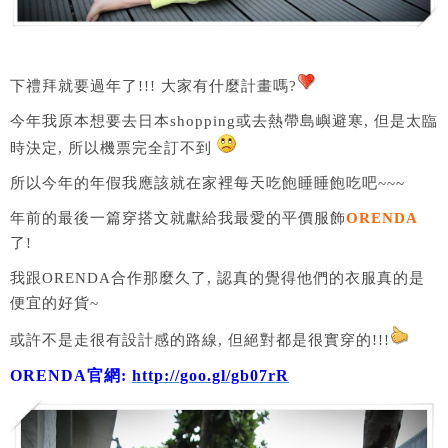
下禮拜就要過年了!!! 大家有什麼計畫嗎?
今年我原本想要去日本shopping或去熱帶島嶼避寒, 但是太臨
時決定, 所以機票完全訂不到
所以今年的年假我應該就在家裡每天吃飽睡睡飽吃吧~~~
年前的最後一篇穿搭文就獻給我最愛的平價服飾
ORENDA
了!
我跟ORENDA合作那麼久了, 認真的覺得他們的衣服真的是
便宜的好貨~
或許不是走很有設計感的路線, 但絕對都是很實穿的!!!
ORENDA官網:
http://goo.gl/gb07rR