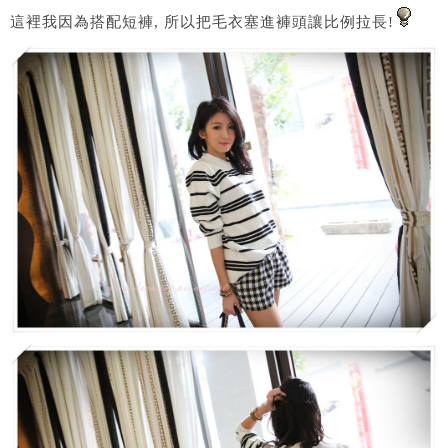
這裡我因為搭配短褲, 所以把毛衣塞進褲頭讓比例拉長!