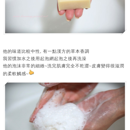
他的味道比較中性, 有一點漢方的草本香調
我習慣加水之後用起泡網起泡之後再洗澡
他的泡沫非常的細緻~洗完肌膚完全不乾澀~皮膚變得很滋潤
的柔軟觸感~