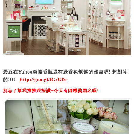
最近在Yahoo買擴香瓶還有送香氛燭罐的優惠喔! 超划算
的!!!!!
http://goo.gl/fGrBDc
別忘了幫我推推跟按讚~今天有隨機獎兩名喔!