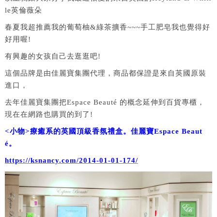
le英倫薇朵
春夏我超推薦我的葡萄柚&綠茶擴香~~~手工肥皂我也覺得好
好用喔!
有興趣的女孩自己去逛逛吧!
這個品牌是由佳麗寶集團代理，商品都保證是來自英國原裝
進口，
去年佳麗寶集團把Espace Beauté 的概念延伸到百貨專櫃，
現在在網路也購買的到了!
<小物>療癒系的英國頂級香氛禮盒。佳麗寶Espace Beaut
é。
https://ksnancy.com/2014-01-01-174/