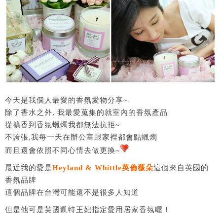
今天是我個人最愛的香氛愛物分享~
除了香水之外, 我最愛蒐集的就室內的香氛產品
從擴香到香氛蠟燭我都無法抗拒~
不誇張,我每一天在辦公室跟家裡都會點蠟燭
而且還會依照不同心情去做更換~
最近我的愛是
Heyland & Whittle英倫薇朵
這個來自英國的
香氛品牌
這個品牌在台灣可能還不是很多人知道
但是他可是英國凱特王妃指定愛用居家香氛喔！