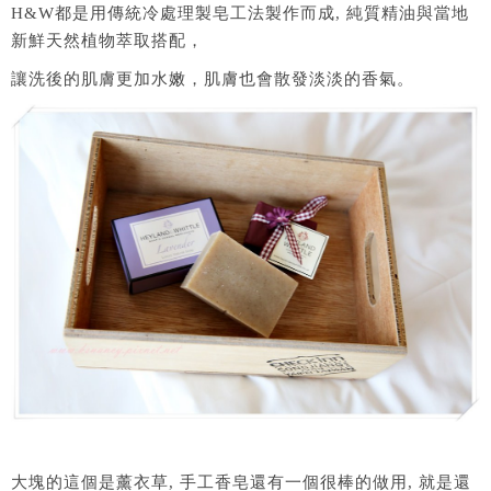
H&W都是用傳統冷處理製皂工法製作而成, 純質精油與當地
新鮮天然植物萃取搭配，
讓洗後的肌膚更加水嫩，肌膚也會散發淡淡的香氣。
大塊的這個是薰衣草, 手工香皂還有一個很棒的做用, 就是還