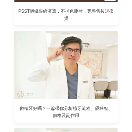
PSST鋼鐵眼線液筆，不掉色脫妝，完整售後退換
貨
做植牙好嗎？一篇帶你分析植牙流程、優缺點、
價格及副作用