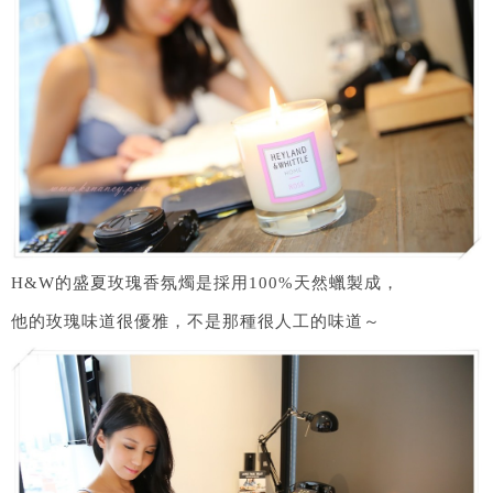
H&W的盛夏玫瑰香氛燭是採用100%天然蠟製成，
他的玫瑰味道很優雅，不是那種很人工的味道～