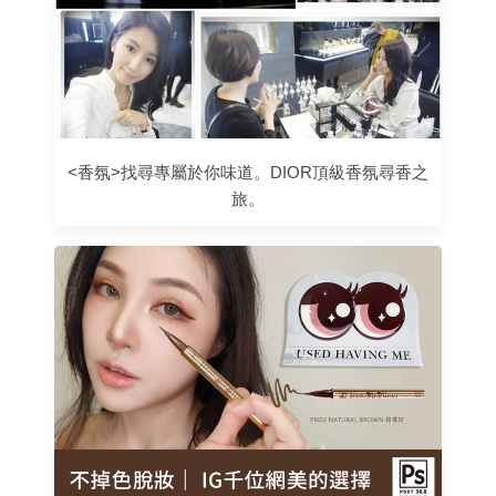
<香氛>找尋專屬於你味道。DIOR頂級香氛尋香之
旅。