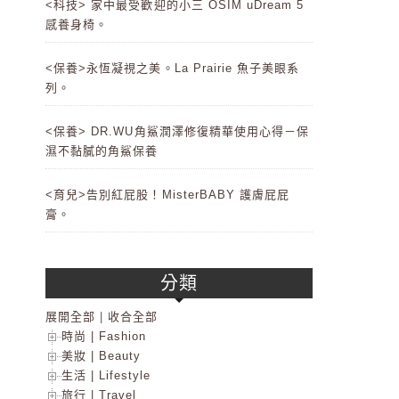
<科技> 家中最受歡迎的小三 OSIM uDream 5
感養身椅。
<保養>永恆凝視之美。La Prairie 魚子美眼系
列。
<保養> DR.WU角鯊潤澤修復精華使用心得－保
濕不黏膩的角鯊保養
<育兒>告別紅屁股！MisterBABY 護膚屁屁
膏。
分類
展開全部
|
收合全部
時尚 | Fashion
美妝 | Beauty
生活 | Lifestyle
旅行 | Travel