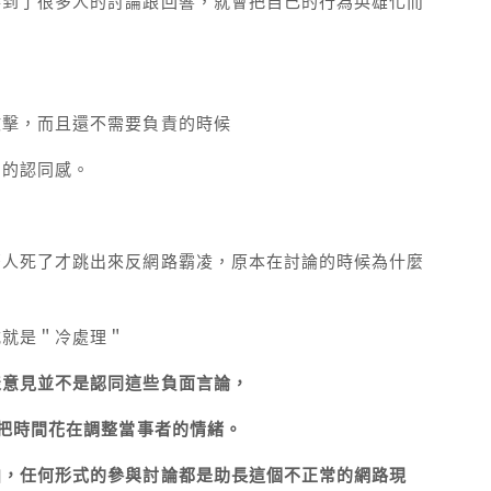
得到了很多人的討論跟回響，就會把自己的行為英雄化而
攻擊，而且還不需要負責的時候
同的認同感。
麼人死了才跳出來反網路霸凌，原本在討論的時候為什麼
式就是＂冷處理＂
表意見並不是認同這些負面言論，
該把時間花在調整當事者的情緒。
曲，任何形式的參與討論都是助長這個不正常的網路現