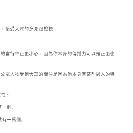
性，接受大眾的意見跟檢視。
己的言行舉止更小心，因為你本身的傳播力可以是正面也
，公眾人物受到大眾的關注是因為他本身有某些過人的特
抗壓性。
有一個,
就有一萬個,