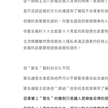
從一開始主流八卦雜誌進入台灣的時候，就開始
我不否認這樣的文化的確達到了嚇阻不肖業者的
但爆料是需要佐證的，你要去跟政府檢舉開車的
你要去報料ＸＸ女星跟ＸＸ男星的新戀情也是要
主流媒體雖然靠挖掘他人隱私來滿足讀者的好奇
些報料這都要經過檢視跟佐證的。
但＂匿名＂報料的文化不同
匿名讓發言者認為他們可以不需要承擔自由言論
匿名讓版主認為他＂讀過＂這些訊息就是做到了
但事實上＂匿名＂的機制只是讓人更肆無忌憚的