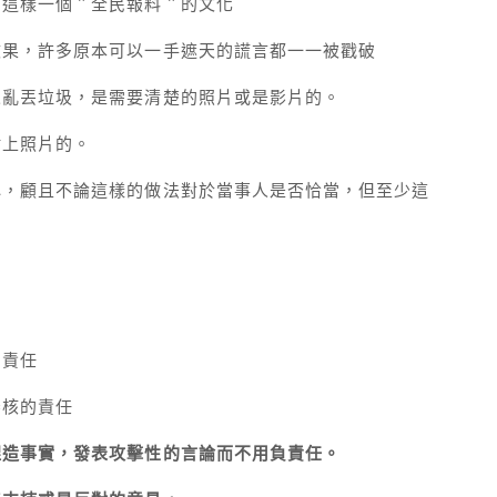
了這樣一個＂全民報料＂的文化
效果，許多原本可以一手遮天的謊言都一一被戳破
人亂丟垃圾，是需要清楚的照片或是影片的。
附上照片的。
心，顧且不論這樣的做法對於當事人是否恰當，但至少這
的責任
審核的責任
捏造事實，發表攻擊性的言論而不用負責任。