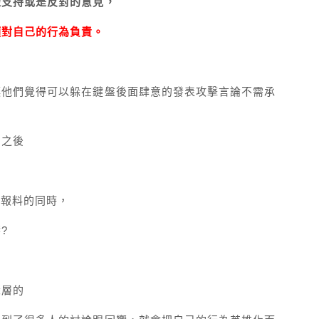
表支持或是反對的意見，
須對自己的行為負責。
讓他們覺得可以躲在鍵盤後面肆意的發表攻擊言論不需承
了之後
名報料的同時，
?
深層的