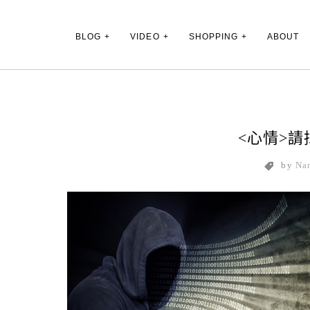
Main Menu
BLOG
VIDEO
SHOPPING
ABOUT
<心情>
by
Na