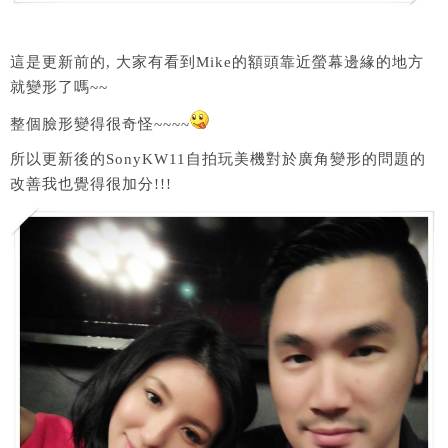
這是更新前的, 大家有看到Mike的額頭靠近螢幕邊緣的地方
就變形了嗎~~
整個臉形變得很奇怪~~~~
所以更新後的SonyKW11自拍玩美機對於廣角變形的問題的
改善我也覺得很加分!!!