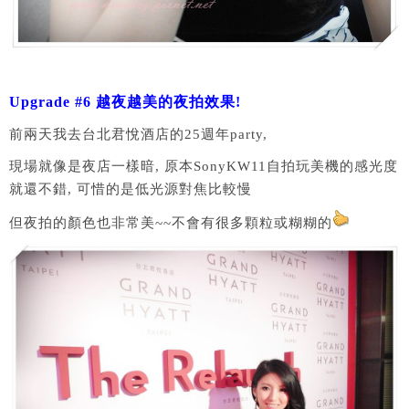
Upgrade #6 越夜越美的夜拍效果!
前兩天我去台北君悅酒店的25週年party,
現場就像是夜店一樣暗, 原本SonyKW11自拍玩美機的感光度
就還不錯, 可惜的是低光源對焦比較慢
但夜拍的顏色也非常美~~不會有很多顆粒或糊糊的