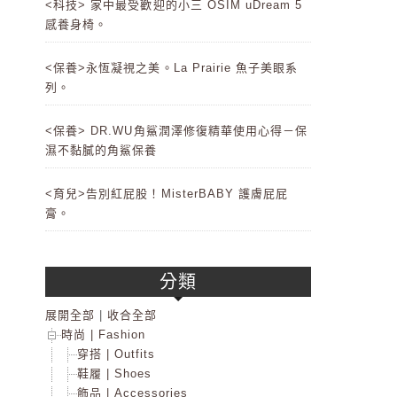
<科技> 家中最受歡迎的小三 OSIM uDream 5
感養身椅。
<保養>永恆凝視之美。La Prairie 魚子美眼系
列。
<保養> DR.WU角鯊潤澤修復精華使用心得－保
濕不黏膩的角鯊保養
<育兒>告別紅屁股！MisterBABY 護膚屁屁
膏。
分類
展開全部
|
收合全部
時尚 | Fashion
穿搭 | Outfits
鞋履 | Shoes
飾品 | Accessories