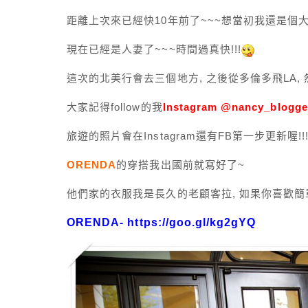
距離上次來已經快10年前了~~~想當初我還是個
現在已經是人妻了~~~時間過真快!!!
這次的北美行會去三個地方, 之後從多倫多飛LA, 
大家記得follow的我
Instagram @nancy_blogge
旅遊的照片會在Instagram還有FB第一步更新喔!!
ORENDA
的穿搭我出國前就寫好了~
他們家的衣服我是長久的老顧客拉, 如果你喜歡簡單
ORENDA-
https://goo.gl/kg2gYQ