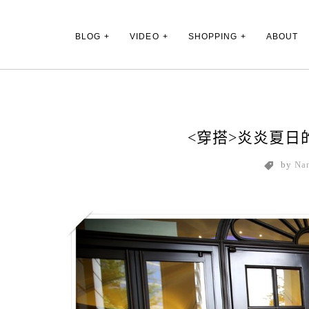
Main Menu
BLOG
VIDEO
SHOPPING
ABOUT
<穿搭>炎炎夏日
by
Na