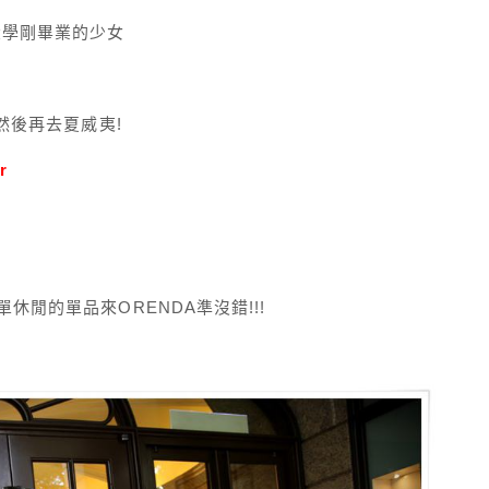
大學剛畢業的少女
然後再去夏威夷!
r
!
休閒的單品來ORENDA準沒錯!!!