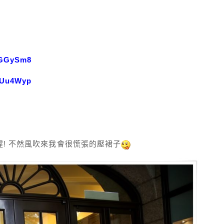
l/GGySm8
l/Uu4Wyp
例
! 不然風吹來我會很慌張的壓裙子