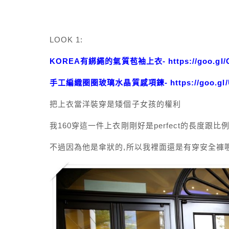
LOOK 1:
KOREA有綁繩的氣質苞袖上衣-
https://goo.g
手工編織圈圈玻璃水晶質感項鍊-
https://goo.g
把上衣當洋裝穿是矮個子女孩的權利
我160穿這一件上衣剛剛好是perfect的長度跟比
不過因為他是傘狀的,所以我裡面還是有穿安全褲喔