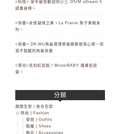
<科技> 家中最受歡迎的小三 OSIM uDream 5
感養身椅。
<保養>永恆凝視之美。La Prairie 魚子美眼系
列。
<保養> DR.WU角鯊潤澤修復精華使用心得－保
濕不黏膩的角鯊保養
<育兒>告別紅屁股！MisterBABY 護膚屁屁
膏。
分類
展開全部
|
收合全部
時尚 | Fashion
穿搭 | Outfits
鞋履 | Shoes
飾品 | Accessories