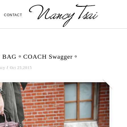
CONTACT
AG。COACH Swagger。
ncy
/
Oct 25,2015