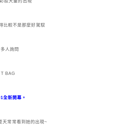
誕彩妝大量的出現
覺得比較不是那麼好駕馭
好多人詢問
T BAG
北101全新開幕。
整個夏天常常看到她的出現~