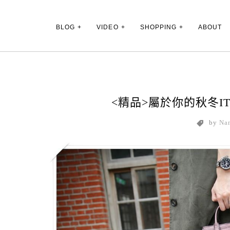
Main Menu
BLOG
VIDEO
SHOPPING
ABOUT
<精品>屬於你的秋冬IT B
by
Na