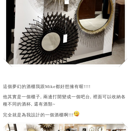
這個夢幻的酒櫃我跟Mike都好想擁有喔!!!!
他其實是一個櫃子, 兩邊打開變成一個吧台, 裡面可以收納各
種不同的酒杯, 還有酒類~
完全就是為我設計的一個酒櫃啊!!!