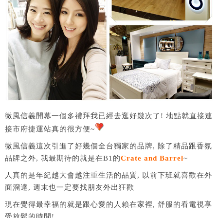
微風信義開幕一個多禮拜我已經去逛好幾次了! 地點就直接連
接市府捷運站真的很方便~
微風信義這次引進了好幾個全台獨家的品牌, 除了精品跟香氛
品牌之外, 我最期待的就是在B1的
Crate and Barrel
~
人真的是年紀越大會越注重生活的品質, 以前下班就喜歡在外
面溜達, 週末也一定要找朋友外出狂歡
現在覺得最幸福的就是跟心愛的人賴在家裡, 舒服的看電視享
受放鬆的時間!