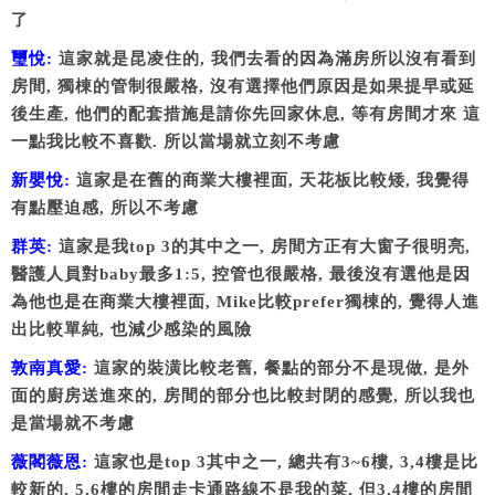
了
璽悅:
這家就是昆凌住的, 我們去看的因為滿房所以沒有看到
房間, 獨棟的管制很嚴格, 沒有選擇他們原因是如果提早或延
後生產, 他們的配套措施是請你先回家休息, 等有房間才來 這
一點我比較不喜歡. 所以當場就立刻不考慮
新嬰悅:
這家是在舊的商業大樓裡面, 天花板比較矮, 我覺得
有點壓迫感, 所以不考慮
群英:
這家是我top 3的其中之一, 房間方正有大窗子很明亮,
醫護人員對baby最多1:5, 控管也很嚴格, 最後沒有選他是因
為他也是在商業大樓裡面, Mike比較prefer獨棟的, 覺得人進
出比較單純, 也減少感染的風險
敦南真愛:
這家的裝潢比較老舊, 餐點的部分不是現做, 是外
面的廚房送進來的, 房間的部分也比較封閉的感覺, 所以我也
是當場就不考慮
薇閣薇恩:
這家也是top 3其中之一, 總共有3~6樓, 3,4樓是比
較新的, 5,6樓的房間走卡通路線不是我的菜, 但3,4樓的房間