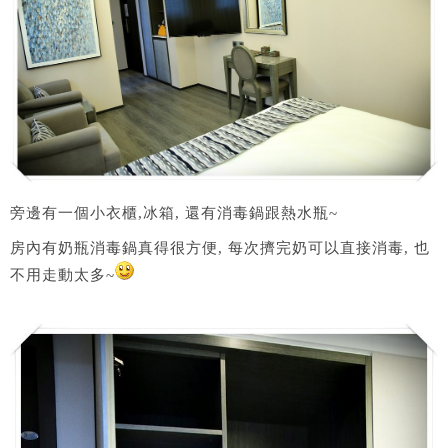
旁邊有一個小衣櫃,冰箱, 還有消毒鍋跟熱水瓶~
房內有奶瓶消毒鍋真得很方便, 每次擠完奶可以直接消毒, 也
不用走動太多~