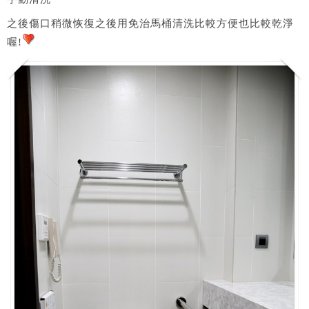
之後傷口稍微恢復之後用免治馬桶清洗比較方便也比較乾淨
喔!