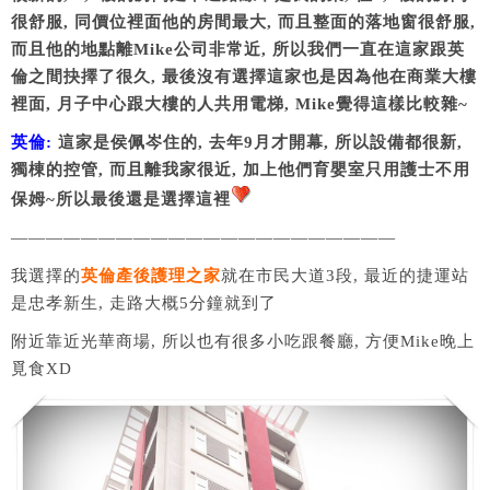
很舒服, 同價位裡面他的房間最大, 而且整面的落地窗很舒服,
而且他的地點離Mike公司非常近, 所以我們一直在這家跟英
倫之間抉擇了很久, 最後沒有選擇這家也是因為他在商業大樓
裡面, 月子中心跟大樓的人共用電梯, Mike覺得這樣比較雜~
英倫:
這家是侯佩岑住的, 去年9月才開幕, 所以設備都很新,
獨棟的控管, 而且離我家很近, 加上他們育嬰室只用護士不用
保姆~所以最後還是選擇這裡
——————————————————————
我選擇的
英倫產後護理之家
就在市民大道3段, 最近的捷運站
是忠孝新生, 走路大概5分鐘就到了
附近靠近光華商場, 所以也有很多小吃跟餐廳, 方便Mike晚上
覓食XD