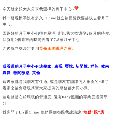
今天就來跟大家分享我選擇的月子中心~
我一發現懷孕沒有多久, Chiao就立刻提醒我要趕快去看月子
中心,
因為好的月子中心都很容易滿, 所以我大概懷孕2個月的時候,
我就用2個週末的時間去看了7,8家月子中心
之後就立刻決定要到
英倫產後護理之家
.
我看過的月子中心有這幾家: 康喬, 璽悅, 新嬰悅, 群英, 敦南
真愛, 薇閣薇恩, 英倫
這幾家都是我朋友有住過, 或是朋友有認識的人推薦的~看了
幾家之後會發現其實大家提供的服務都大同小異,
差別就是在於環境的舒適度, 還有baby照顧的專業度這個部
分
我詢問了Liz跟Chiao,他們兩個都跟我建議說”
地點”跟”房