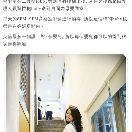
育嬰室在二樓從lobby旁邊有有樓梯上樓, 入住之後都是由護
理人員幫忙把baby送到房間內母嬰同室
每天的8PM~9PM育嬰室都會進行消毒, 所以這個時間baby也
都是在媽媽房間內~
英倫最多一個護士對5個嬰兒, 所以每個嬰兒都可以的得到很
妥善得照顧