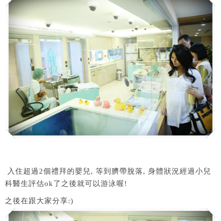
入住超過2個禮拜的嬰兒, 等到臍帶脫落, 身體狀況經過小兒
科醫生評估ok了之後就可以游泳喔!
之後在跟大家分享:)