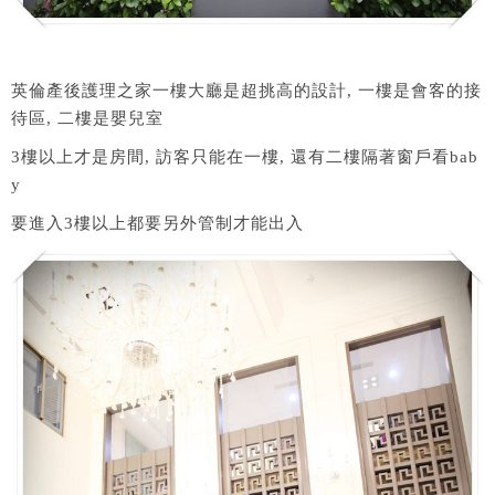
英倫產後護理之家一樓大廳是超挑高的設計, 一樓是會客的接
待區, 二樓是嬰兒室
3樓以上才是房間, 訪客只能在一樓, 還有二樓隔著窗戶看bab
y
要進入3樓以上都要另外管制才能出入