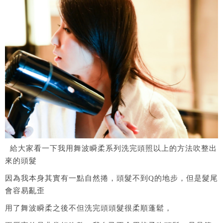
給大家看一下我用舞波瞬柔系列洗完頭照以上的方法吹整出
來的頭髮
因為我本身其實有一點自然捲，頭髮不到Q的地步，但是髮尾
會容易亂歪
用了舞波瞬柔之後不但洗完頭頭髮很柔順蓬鬆，