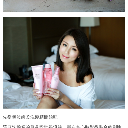
先從舞波瞬柔洗髮精開始吧
這瓶洗髮精的瓶身設計很流線，握在掌心時覺得貼合的剛剛