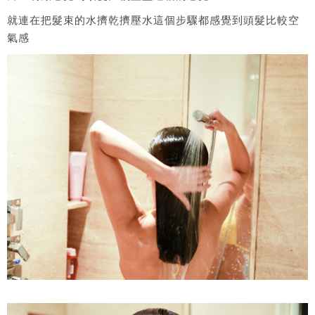
就連在把髮束的水擠乾擠壓水這個步驟都感覺到頭髮比較空
氣感