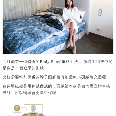
而且他有一個特殊的Body Fitted車格工法， 就是羽絨被中間
是像是一個糖果的形狀
比較需要特別保暖的脖子跟腳板有加量80%羽絨填充量喔！
這床羽絨被是用鴨絨做成的，羽絨被本身是做內層立體車格
設計，所以鴨絨會更集中保暖