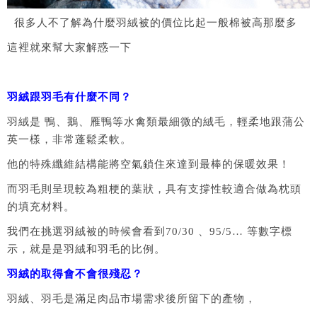
很多人不了解為什麼羽絨被的價位比起一般棉被高那麼多
這裡就來幫大家解惑一下
羽絨跟羽毛有什麼不同？
羽絨是 鴨、鵝、雁鴨等水禽類最細微的絨毛，輕柔地跟蒲公
英一樣，非常蓬鬆柔軟。
他的特殊纖維結構能將空氣鎖住來達到最棒的保暖效果！
而羽毛則呈現較為粗梗的葉狀，具有支撐性較適合做為枕頭
的填充材料。
我們在挑選羽絨被的時候會看到
70/30
、
95/5…
等數字標
示，就是是羽絨和羽毛的比例。
羽絨的取得會不會很殘忍？
羽絨、羽毛是滿足肉品市場需求後所留下的產物，