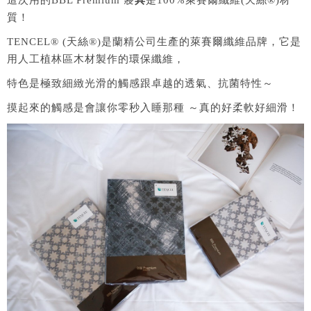
質！
TENCEL® (天絲®)是蘭精公司生產的萊賽爾纖維品牌，它是
用人工植林區木材製作的環保纖維，
特色是極致細緻光滑的觸感跟卓越的透氣、抗菌特性～
摸起來的觸感是會讓你零秒入睡那種 ～真的好柔軟好細滑！