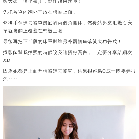
教大家一個小撇步，動作超快速喔！
先把被單內翻外平放在棉被上面，
然後手伸進去被單最底的兩個角抓住，然後站起來甩幾次床
單就會翻正覆蓋在棉被上喔
最後再把下半段的床單對準另外兩個角落就大功告成！
攝影師幫我拍照的時候說我這招好厲害，一定要分享給網友
XD
因為她都是正面塞棉被進去被單，結果很容易Q成一團要弄很
久～～