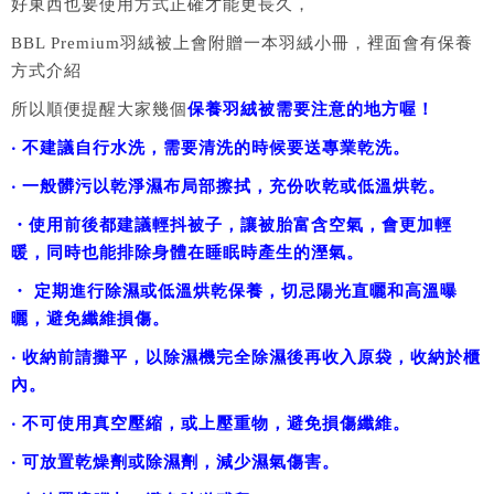
好東西也要使用方式正確才能更長久，
BBL Premium羽絨被上會附贈一本羽絨小冊，裡面會有保養
方式介紹
所以順便提醒大家幾個
保養羽絨被需要注意的地方喔！
‧ 不建議自行水洗，需要清洗的時候要送專業乾洗。
‧ 一般髒污以乾淨濕布局部擦拭，充份吹乾或低溫烘乾。
・使用前後都建議輕抖被子，讓被胎富含空氣，會更加輕
暖，同時也能排除身體在睡眠時產生的溼氣。
・ 定期進行除濕或低溫烘乾保養，切忌陽光直曬和高溫曝
曬，避免纖維損傷。
‧ 收納前請攤平，以除濕機完全除濕後再收入原袋，收納於櫃
內。
‧ 不可使用真空壓縮，或上壓重物，避免損傷纖維。
‧ 可放置乾燥劑或除濕劑，減少濕氣傷害。