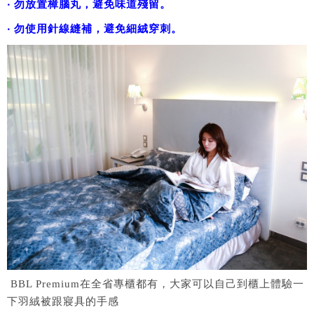
‧ 勿放置樟腦丸，避免味道殘留。
‧ 勿使用針線縫補，避免細絨穿刺。
BBL Premium在全省專櫃都有，大家可以自己到櫃上體驗一
下羽絨被跟寢具的手感