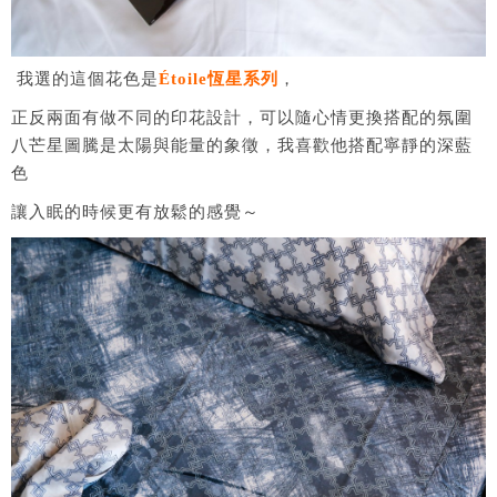
我選的這個花色是
Étoile恆星系列
，
正反兩面有做不同的印花設計，可以隨心情更換搭配的氛圍
八芒星圖騰是太陽與能量的象徵，我喜歡他搭配寧靜的深藍
色
讓入眠的時候更有放鬆的感覺～