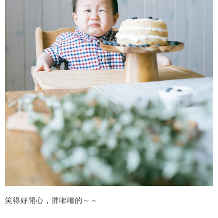
笑得好開心，胖嘟嘟的～～