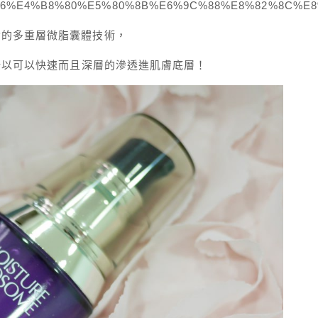
%BA%86%E4%B8%80%E5%80%8B%E6%9C%88%E8%82%8
貴的多重層微脂囊體技術，
，所以可以快速而且深層的滲透進肌膚底層！