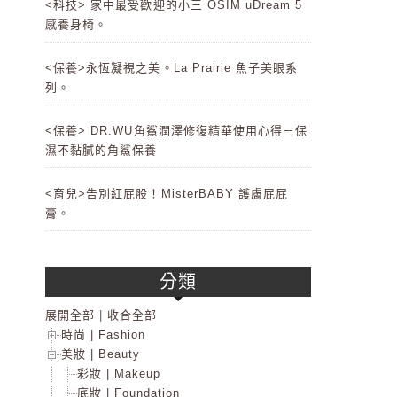
<科技> 家中最受歡迎的小三 OSIM uDream 5
感養身椅。
<保養>永恆凝視之美。La Prairie 魚子美眼系
列。
<保養> DR.WU角鯊潤澤修復精華使用心得－保
濕不黏膩的角鯊保養
<育兒>告別紅屁股！MisterBABY 護膚屁屁
膏。
分類
展開全部
|
收合全部
時尚 | Fashion
美妝 | Beauty
彩妝 | Makeup
底妝 | Foundation