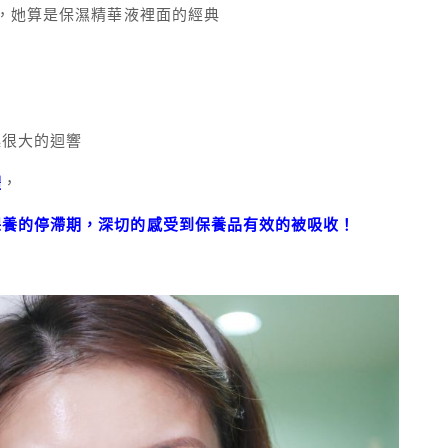
，她算是保濕精華液裡面的經典
！
起很大的迴響
體
，
保養的停滯期，深切的感受到保養品有效的被吸收！