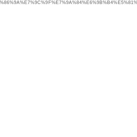
C%E8%86%9A%E7%9C%9F%E7%9A%84%E6%9B%B4%E5