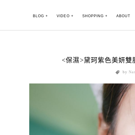
Main Menu
BLOG
VIDEO
SHOPPING
ABOUT
<保濕>黛珂紫色美妍
by
Na