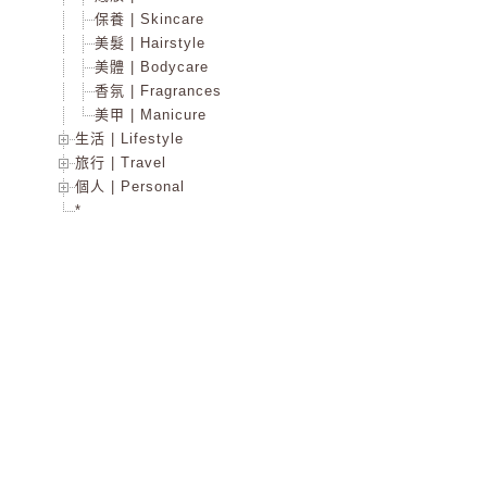
保養 | Skincare
美髮 | Hairstyle
美體 | Bodycare
香氛 | Fragrances
美甲 | Manicure
生活 | Lifestyle
旅行 | Travel
個人 | Personal
*