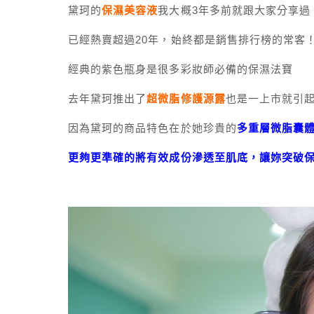
黛珂的
保濕美容液
我大概3年多前就跟大家分享過
已經熱賣超過20年，始終都是銷售排行榜的常客
經典的紫色瓶身是很多彩妝師必備的保濕法寶
去年黛珂推出了
超微脂修護源露
也是一上市就引
因為黛珂的商品特色在於她珍貴的
多重層微脂囊
更夠更準確的將有效成份滲透至肌底，讓妳突破