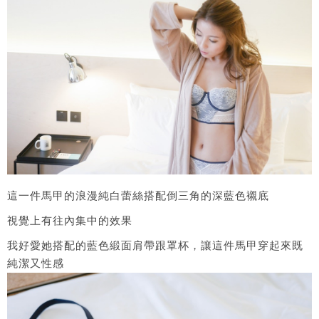
這一件馬甲的浪漫純白蕾絲搭配倒三角的深藍色襯底
視覺上有往內集中的效果
我好愛她搭配的藍色緞面肩帶跟罩杯，讓這件馬甲穿起來既
純潔又性感