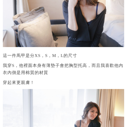
這一件馬甲是分XS，S，M，L的尺寸
我穿S，他裡面本身有薄墊子會把胸型托高，而且我喜歡他內
衣內側是用棉質的材質
穿起來更親膚！