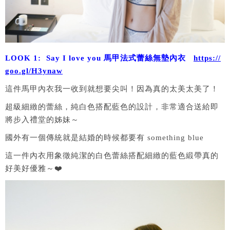
LOOK 1: Say I love you 馬甲法式蕾絲無墊內衣
https://
goo.gl/H3ynaw
這件馬甲內衣我一收到就想要尖叫！因為真的太美太美了！
超級細緻的蕾絲，純白色搭配藍色的設計，非常適合送給即
將步入禮堂的姊妹～
國外有一個傳統就是結婚的時候都要有 something blue
這一件內衣用象徵純潔的白色蕾絲搭配細緻的藍色緞帶真的
好美好優雅～❤️