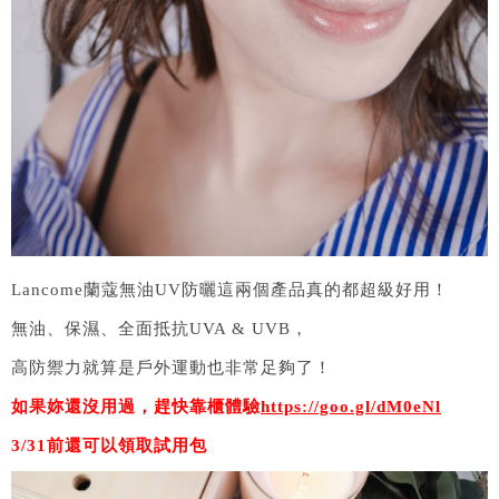
Lancome蘭蔻無油UV防曬這兩個產品真的都超級好用！
無油、保濕、全面抵抗UVA & UVB，
高防禦力就算是戶外運動也非常足夠了！
如果妳還沒用過，趕快靠櫃體驗
https://goo.gl/dM0eNl
3/31前還可以領取試用包