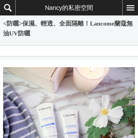
Nancy的私密空間
<防曬>保濕、輕透、全面隔離！Lancome蘭蔻無
油UV防曬