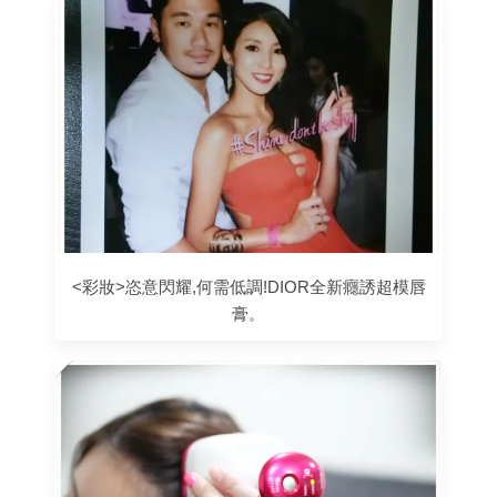
<彩妝>恣意閃耀,何需低調!DIOR全新癮誘超模唇
膏。