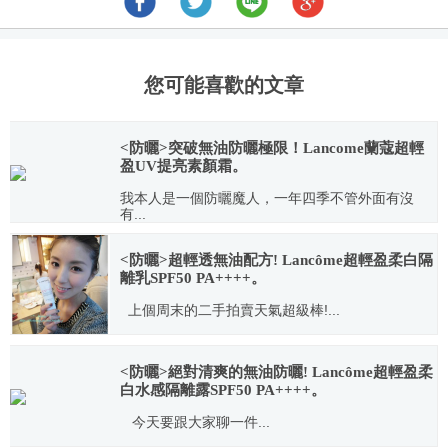
您可能喜歡的文章
<防曬>突破無油防曬極限！Lancome蘭蔻超輕
盈UV提亮素顏霜。
我本人是一個防曬魔人，一年四季不管外面有沒
有...
2018.03.12
<防曬>超輕透無油配方! Lancôme超輕盈柔白隔
離乳SPF50 PA++++。
上個周末的二手拍賣天氣超級棒!...
2014.03.05
<防曬>絕對清爽的無油防曬! Lancôme超輕盈柔
白水感隔離露SPF50 PA++++。
今天要跟大家聊一件...