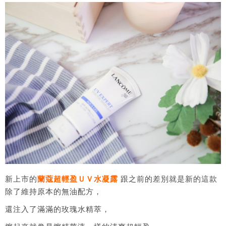
新上市的
蘭蔻超輕盈ＵＶ水凝露
跟之前的差別就是新的這款
除了維持原本的無油配方，
還注入了滿滿的玫瑰水精萃，