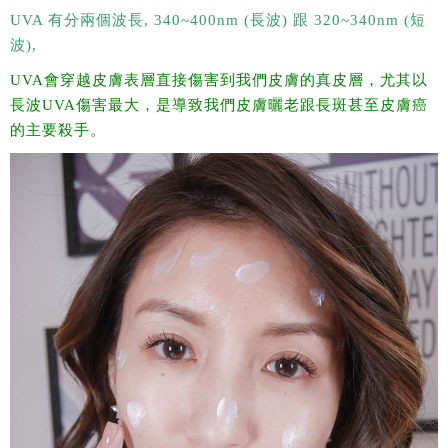
UVA 有分兩個波長, 340~400nm (長波) 跟 320~340nm (短
波),
UVA會穿越皮膚表層直接傷害到我們皮膚的真皮層，尤其以
長波UVA傷害最大，是導致我們皮膚曬老跟長斑甚至皮膚癌
的主要殺手。