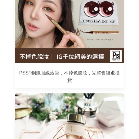
PSST鋼鐵眼線液筆，不掉色脫妝，完整售後退換
貨