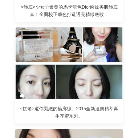
<飾底>少女心爆發的馬卡龍色Dior瞬效美肌飾底
膏！全面校正膚色打造透亮精緻底妝！
<抗老>還你緊緻的輪廓線。2015全新迪奧精萃再
生花蜜系列。