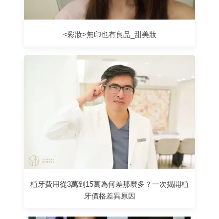
<彩妝>無印也有良品_甜美妝
植牙費用從3萬到15萬為何差那麼多？一次揭開植
牙價格差異原因