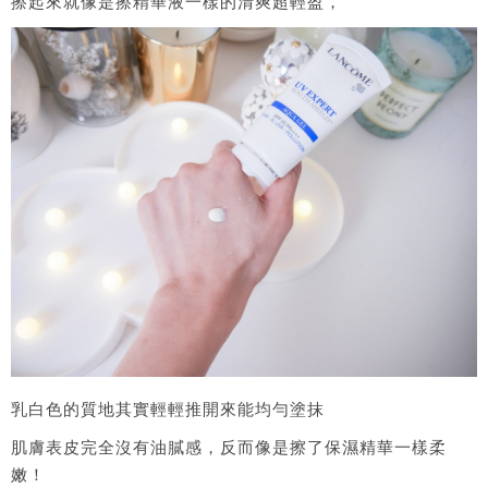
擦起來就像是擦精華液一樣的清爽超輕盈，
乳白色的質地其實輕輕推開來能均勻塗抹
肌膚表皮完全沒有油膩感，反而像是擦了保濕精華一樣柔
嫩！