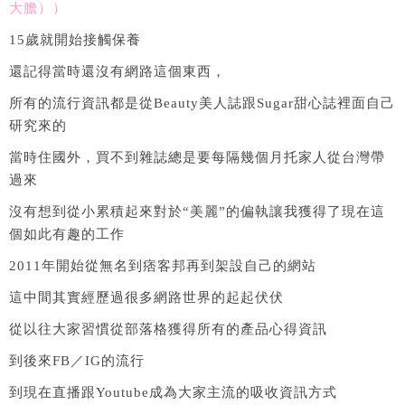
大膽））
15歲就開始接觸保養
還記得當時還沒有網路這個東西，
所有的流行資訊都是從Beauty美人誌跟Sugar甜心誌裡面自己
研究來的
當時住國外，買不到雜誌總是要每隔幾個月托家人從台灣帶
過來
沒有想到從小累積起來對於“美麗”的偏執讓我獲得了現在這
個如此有趣的工作
2011年開始從無名到痞客邦再到架設自己的網站
這中間其實經歷過很多網路世界的起起伏伏
從以往大家習慣從部落格獲得所有的產品心得資訊
到後來FB／IG的流行
到現在直播跟Youtube成為大家主流的吸收資訊方式