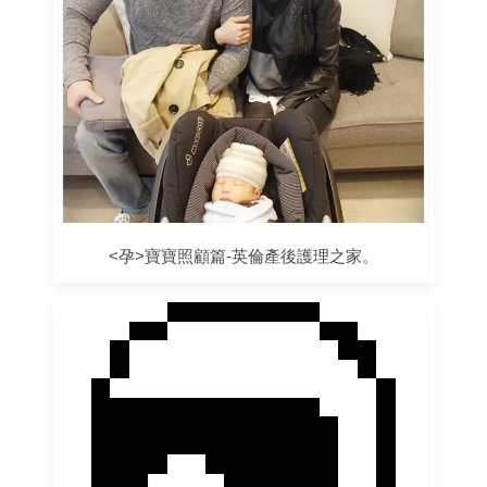
<孕>寶寶照顧篇-英倫產後護理之家。