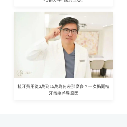
植牙費用從3萬到15萬為何差那麼多？一次揭開植
牙價格差異原因