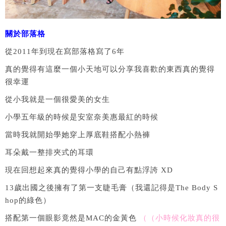
關於部落格
從2011年到現在寫部落格寫了6年
真的覺得有這麼一個小天地可以分享我喜歡的東西真的覺得
很幸運
從小我就是一個很愛美的女生
小學五年級的時候是安室奈美惠最紅的時候
當時我就開始學她穿上厚底鞋搭配小熱褲
耳朵戴一整排夾式的耳環
現在回想起來真的覺得小學的自己有點浮誇 XD
13歲出國之後擁有了第一支睫毛膏（我還記得是The Body S
hop的綠色）
搭配第一個眼影竟然是MAC的金黃色
（（小時候化妝真的很