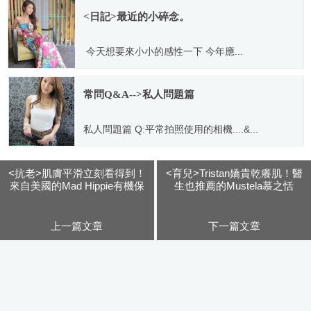
<日記>最近的小碎念。
今天想要來小小的感性一下 今年應...
2012.07.13
常問Q&A-->私人問題篇
私人問題篇 Q:平常拍照使用的相機....&...
2012.04.13
<抗老>肌膚平滑立刻看得到！
<育兒>Tristan嬌貴乾癢肌！醫
來自美國的Mad Hippie有機保
生也推薦的Mustela慕之恬
養。
廊。
上一篇文章
下一篇文章