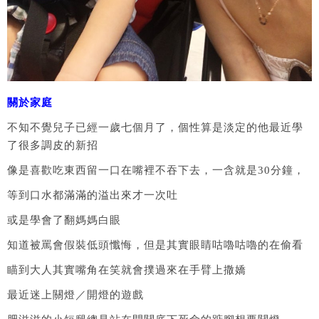
關於家庭
不知不覺兒子已經一歲七個月了，個性算是淡定的他最近學
了很多調皮的新招
像是喜歡吃東西留一口在嘴裡不吞下去，一含就是30分鐘，
等到口水都滿滿的溢出來才一次吐
或是學會了翻媽媽白眼
知道被罵會假裝低頭懺悔，但是其實眼睛咕嚕咕嚕的在偷看
瞄到大人其實嘴角在笑就會撲過來在手臂上撒嬌
最近迷上關燈／開燈的遊戲