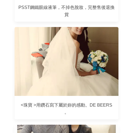
PSST鋼鐵眼線液筆，不掉色脫妝，完整售後退換
貨
<珠寶 >用鑽石寫下屬於妳的感動。DE BEERS
。