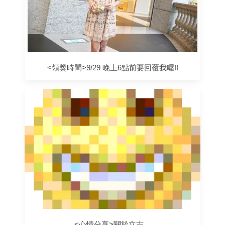
<領獎時間>9/29 晚上6點前要回覆我喔!!
<心情分享>關於立志。