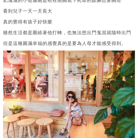
肥滋滋的小短腿總是站在開關底下死命的踮腳想要關燈
看到兒子一天一天長大
真的覺得有孩子好快樂
雖然生活都是圍繞著他打轉，也無法想出門鬼混就隨時出門
但是這種圓滿幸福的感覺真的是要為人母才能感受得到。