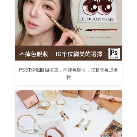
PSST鋼鐵眼線液筆，不掉色脫妝，完整售後退換
貨