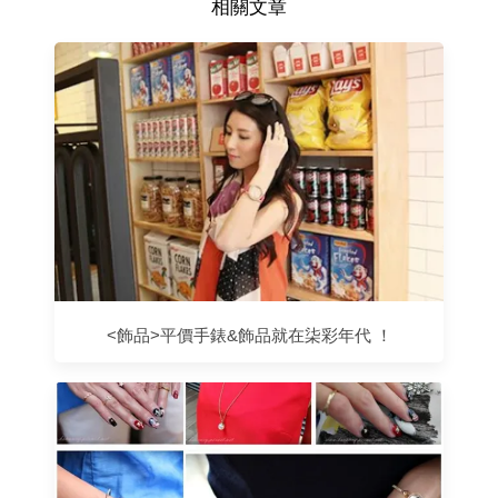
相關文章
<飾品>平價手錶&飾品就在柒彩年代 ！