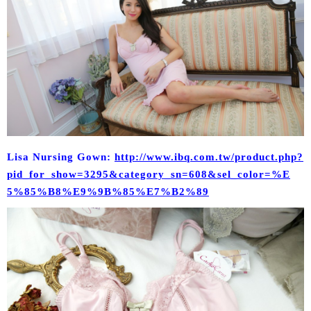
Lisa Nursing Gown:
http://www.ibq.com.tw/product.php?
pid_for_show=3295&category_sn=608&sel_color=%E
5%85%B8%E9%9B%85%E7%B2%89