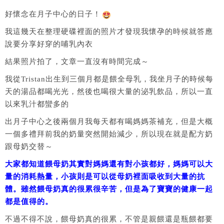
好懷念在月子中心的日子！
我這幾天在整理硬碟裡面的照片才發現我懷孕的時候就答應
說要分享好穿的哺乳內衣
結果照片拍了，文章一直沒有時間完成～
我從Tristan出生到三個月都是餵全母乳，我坐月子的時候每
天的湯品都喝光光，然後也喝很大量的泌乳飲品，所以一直
以來乳汁都蠻多的
出月子中心之後兩個月我每天都有喝媽媽茶補充，但是大概
一個多禮拜前我的奶量突然開始減少，所以現在就是配方奶
跟母奶交替～
大家都知道餵母奶其實對媽媽還有對小孩都好，媽媽可以大
量的消耗熱量，小孩則是可以從母奶裡面吸收到大量的抗
體。雖然餵母奶真的很累很辛苦，但是為了寶寶的健康一起
都是值得的。
不過不得不說，餵母奶真的很累，不管是親餵還是瓶餵都要