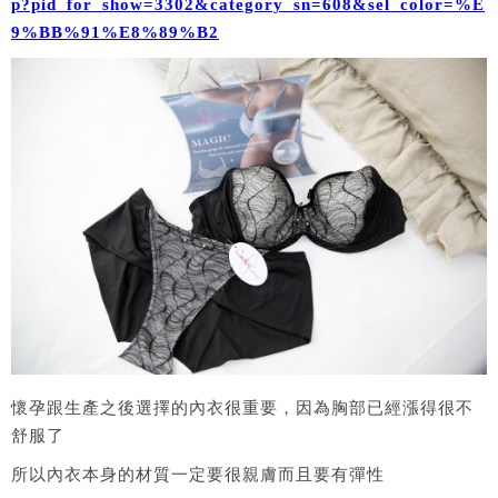
p?pid_for_show=3302&category_sn=608&sel_color=%E
9%BB%91%E8%89%B2
懷孕跟生產之後選擇的內衣很重要，因為胸部已經漲得很不
舒服了
所以內衣本身的材質一定要很親膚而且要有彈性