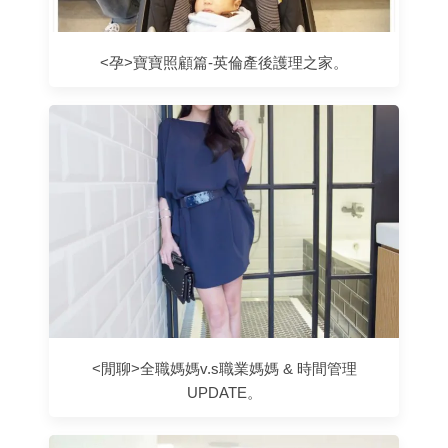
<孕>寶寶照顧篇-英倫產後護理之家。
<閒聊>全職媽媽v.s職業媽媽 & 時間管理
UPDATE。