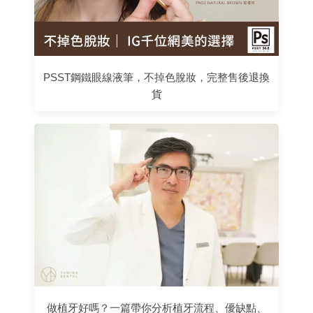
PSST鋼鐵眼線液筆，不掉色脫妝，完整售後退換
貨
做植牙好嗎？一篇帶你分析植牙流程、優缺點、