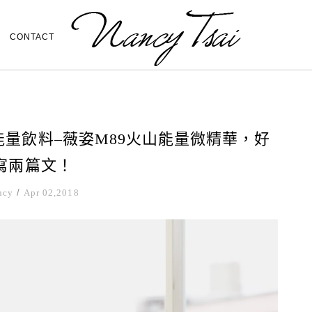
CONTACT
能量飲料–薇姿M89火山能量微精華，好
寫兩篇文！
ncy
/
Apr 02,2018