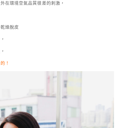
上外在環境空氣品質很差的刺激，
得乾燥脫皮
念，
體，
效的！