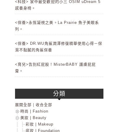
<科技> 家中最受歡迎的小三 OSIM uDream 5
感養身椅。
<保養>永恆凝視之美。La Prairie 魚子美眼系
列。
<保養> DR.WU角鯊潤澤修復精華使用心得－保
濕不黏膩的角鯊保養
<育兒>告別紅屁股！MisterBABY 護膚屁屁
膏。
分類
展開全部
|
收合全部
時尚 | Fashion
美妝 | Beauty
彩妝 | Makeup
底妝 | Foundation