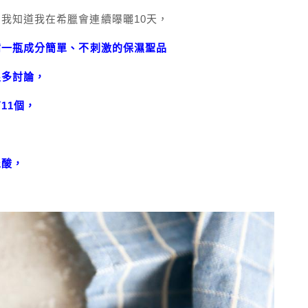
我知道我在希臘會連續曝曬10天，
備一瓶成分簡單、不刺激的保濕聖品
很多討論，
11個，
尿酸，