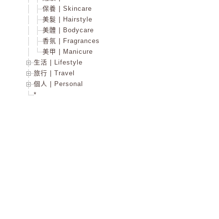
保養 | Skincare
美髮 | Hairstyle
美體 | Bodycare
香氛 | Fragrances
美甲 | Manicure
生活 | Lifestyle
旅行 | Travel
個人 | Personal
*