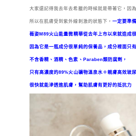
大家還記得我去年去希臘的時候就是帶著它，因為
所以在肌膚受到紫外線刺激的狀態下，
一定要準
薇姿M89火山能量微精華從去年上市以來就造成
因為它是一瓶成分很單純的保養品，成分裡面只有
不含香精、酒精、色素、Paraben類防腐劑，
只有高濃度的89%火山礦物溫泉水＋親膚高效玻
很快就能滲透進肌膚，幫助肌膚有更好的抵抗力