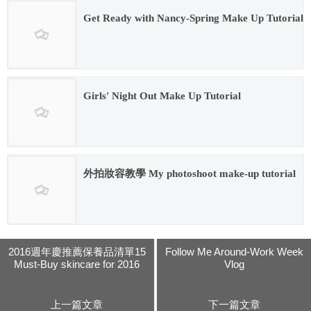
Get Ready with Nancy-Spring Make Up Tutorial
2016.02.12
Girls' Night Out Make Up Tutorial
2016.02.12
外拍妝容教學 My photoshoot make-up tutorial
2016.02.12
2016週年慶推薦保養品清單15
Follow Me Around-Work Week
Must-Buy skincare for 2016
Vlog
上一篇文章
下一篇文章