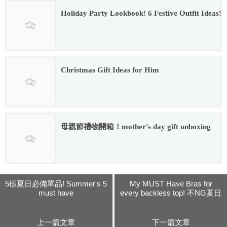
Holiday Party Lookbook! 6 Festive Outfit Ideas!
2016.12.13
Christmas Gift Ideas for Him
2016.12.13
母親節禮物開箱！mother's day gift unboxing
2017.06.02
5樣夏日必備單品! Summer's 5
My MUST Have Bras for
must have
every backless top! 不NG夏日
內衣穿搭術!
上一篇文章
下一篇文章