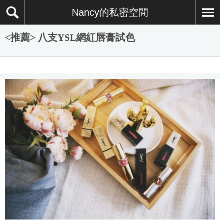
Nancy的私密空間
<推薦> 八支YSL網紅唇膏試色