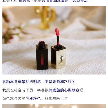
就是YSL
斬男色
，號稱
異性盲測最愛的一支唇膏之一
唇釉本身就帶點透明感，不是走飽和路線的
我想也符合時下另一半喜歡
偽素顏的心機妝容
吧
顏色就是淡淡的
桃粉色
，非常無敵百搭