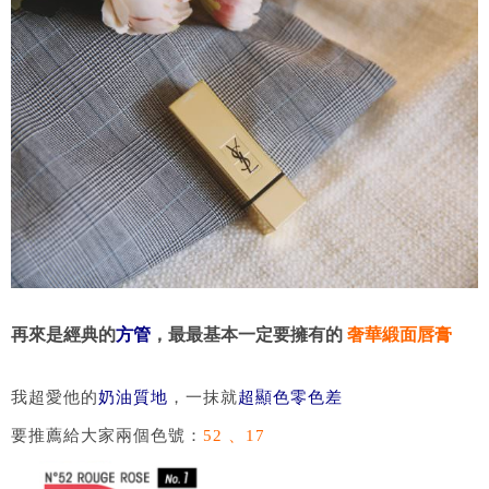
再來是經典的
方管
，最最基本一定要擁有的
奢華緞面唇膏
我超愛他的
奶油質地
，一抹就
超顯色零色差
要推薦給大家兩個色號：
52 、17