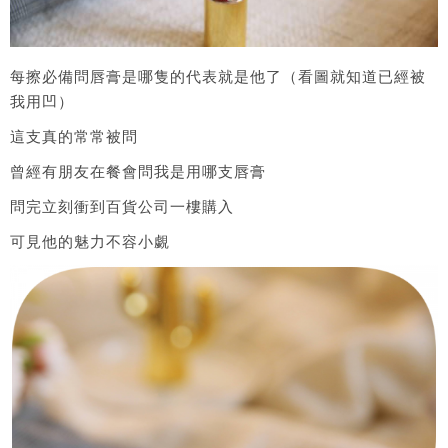
每擦必備問唇膏是哪隻的代表就是他了（看圖就知道已經被
我用凹）
這支真的常常被問
曾經有朋友在餐會問我是用哪支唇膏
問完立刻衝到百貨公司一樓購入
可見他的魅力不容小覷