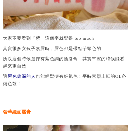
大家不要看到「紫」這個字就覺得 too much
其實很多女孩子素唇時，唇色都是帶點芋頭色的
所以這個時候選擇有紫色調的護唇膏，其實單擦的時候能看
起來更自然
讓
唇色偏深的人
也能輕鬆擁有好氣色！平時素顏上班的OL必
備色號！
奢華緞面唇膏