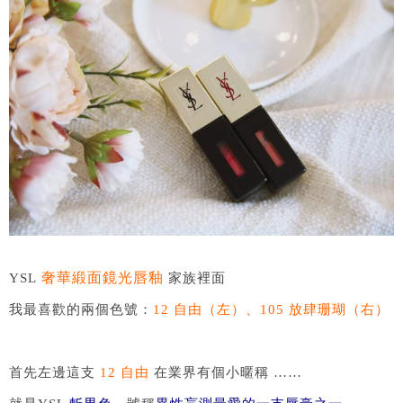
奢華緞面鏡光唇釉
YSL
家族裡面
我最喜歡的兩個色號：
12 自由（左）、105 放肆珊瑚（右）
首先左邊這支
12 自由
在業界有個小暱稱 ……