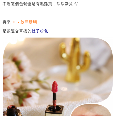
不過這個色號也是有點難買，常常斷貨 🙁
再來
105 放肆珊瑚
是很適合單擦的
桃子粉色