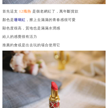
首先這支
12熾熱
是個老網紅了，萬年斷貨款
顏色是
珊瑚紅
，擦上去滿滿的青春感很可愛
顯色度很高，質地也是滿滿水潤感
給人的感覺很有活力
推薦約會或是出去玩的場合使用它