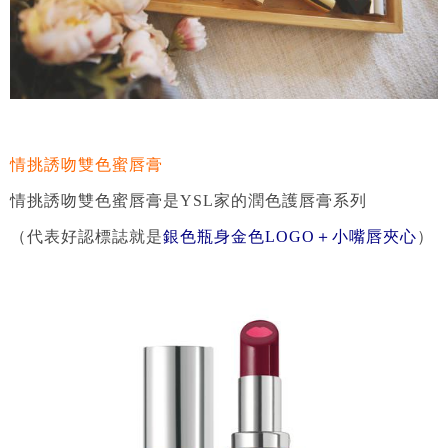
情挑誘吻雙色蜜唇膏
情挑誘吻雙色蜜唇膏是YSL家的潤色護唇膏系列
（代表好認標誌就是
銀色瓶身金色LOGO＋小嘴唇夾心
）