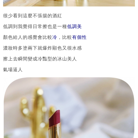
很少看到這麼不張揚的酒紅
低調到我覺得日常擦也是一種
低調美
顏色給人的感覺會比較
冷
，比較
有個性
濃妝時多塗兩下就爆炸顯色又很水感
擦上去瞬間變成冷豔型的冰山美人
氣場逼人