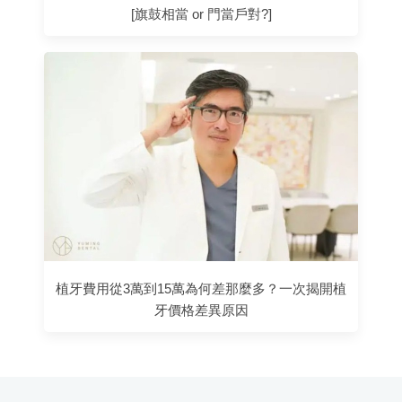
[旗鼓相當 or 門當戶對?]
植牙費用從3萬到15萬為何差那麼多？一次揭開植
牙價格差異原因