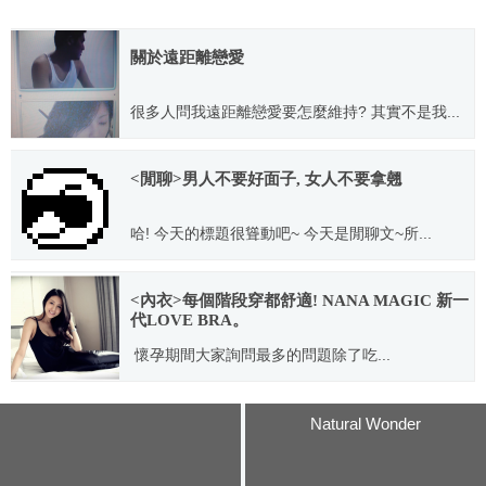
關於遠距離戀愛
很多人問我遠距離戀愛要怎麼維持? 其實不是我...
2011.04.13
<閒聊>男人不要好面子, 女人不要拿翹
哈! 今天的標題很聳動吧~ 今天是閒聊文~所...
2013.09.11
<內衣>每個階段穿都舒適! NANA MAGIC 新一
代LOVE BRA。
懷孕期間大家詢問最多的問題除了吃...
2015.12.28
Natural Wonder