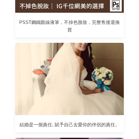
PSST鋼鐵眼線液筆，不掉色脫妝，完整售後退換
貨
結婚是一個責任, 賦予自己去愛你的伴侶的責任。