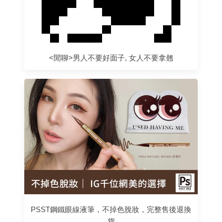
<閒聊>男人不要好面子, 女人不要拿翹
PSST鋼鐵眼線液筆，不掉色脫妝，完整售後退換
貨