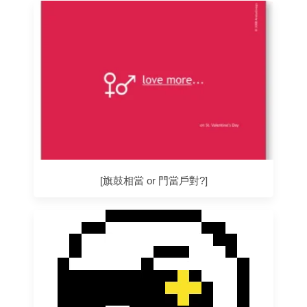
[旗鼓相當 or 門當戶對?]