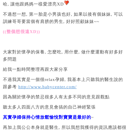
哈, 讓他跟媽媽一樣愛漂亮XD
不過想一想, 第一胎是小男孩也好, 如果以後有個妹妹, 可以
訓練哥哥要當個有肩膀的男生, 好好照顧妹妹~~
((整個想很遠XD))
大家對於懷孕的保養, 怎麼吃, 用什麼, 做什麼運動有好多好
多問題
給我一點時間整理再跟大家分享
不過我其實是一個很relax孕婦, 我基本上只聽我的醫生說的
跟參考
http://www.babycenter.com/
因為關於懷孕的禁忌很多人有太多不同的意見跟觀點
聽太多人四面八方的意見會搞的自己神經緊張
其實孕婦保持心情放鬆愉悅對寶寶是最好的
~
再加上我公公本身就是醫生, 所以我想我獲得的資訊應該都很