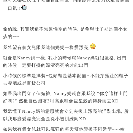
他每天都在我肚子裡練習跆拳道, 偶爾踢得太用力我還會倒抽
一口氣!!
偷偷說, 其實我還不知道性別的時候, 是希望肚子裡是個小女
孩的~~~
我希望有個女兒跟我這個媽媽一樣愛漂亮,
就像是Nancy媽一樣, 我小的時候就Nancy媽就很嚴格, 出門
的時候一定要打扮的漂漂亮亮的才能出門
小時候的標準是洋裝+包頭鞋是基本配備~ 不能穿露趾的鞋子
去餐廳或是百貨公司
如果我出門穿了個短褲, Nancy媽就會跟我說 “你穿這樣出門
好嗎?” 然後自己踏著3吋高跟鞋像巨星般的轉身而去XD
我聽懂了Nancy媽的意思就會立刻去換上漂亮的洋裝出場, 所
以我那麼愛漂亮完全是從小被訓練阿XD
如果我有個女兒就可以瘋狂的每天幫他變換不同造型~~~哈