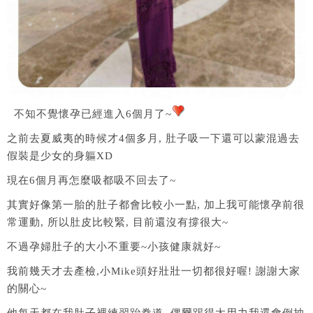
不知不覺懷孕已經進入6個月了~
之前去夏威夷的時候才4個多月, 肚子吸一下還可以蒙混過去
假裝是少女的身軀XD
現在6個月再怎麼吸都吸不回去了~
其實好像第一胎的肚子都會比較小一點, 加上我可能懷孕前很
常運動, 所以肚皮比較緊, 目前還沒有撐很大~
不過孕婦肚子的大小不重要~小孩健康就好~
我前幾天才去產檢,小Mike頭好壯壯一切都很好喔! 謝謝大家
的關心~