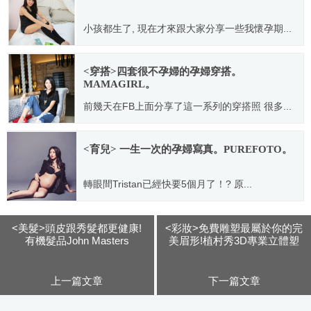
小孩都生了, 現在才來跟大家分享一些我懷孕期...
2015.12.06
<穿搭>四套很不孕婦的孕婦穿搭。
MAMAGIRL。
前幾天在FB上面分享了這一系列的穿搭照 很多...
2015.09.01
<育兒> 一生一次的孕婦寫真。PUREFOTO。
轉眼間Tristan已經快要5個月了！? 原...
2016.04.14
<美髮>頭皮跟秀髮都更健康!
<彩妝>免費雕塑最屬於你的完
有機髮品John Masters
美眉形!植村秀3D專業立體塑
Organics。
眉活動。
上一篇文章
下一篇文章