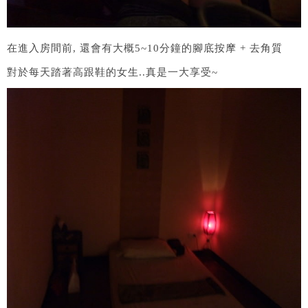
在進入房間前, 還會有大概5~10分鐘的腳底按摩 + 去角質
對於每天踏著高跟鞋的女生..真是一大享受~