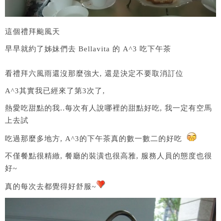
這個禮拜颱風天
早早就約了姊妹們去 Bellavita 的 A^3 吃下午茶
看禮拜六風雨還沒那麼強大, 還是決定不要取消訂位
A^3其實我已經來了第3次了,
熱愛吃甜點的我..每次有人說哪裡的甜點好吃, 我一定有空馬
上去試
吃過那麼多地方, A^3的下午茶真的數一數二的好吃
不僅餐點很精緻, 餐廳的裝潢也很高雅, 服務人員的態度也很
好~
真的每次去都覺得好舒服~