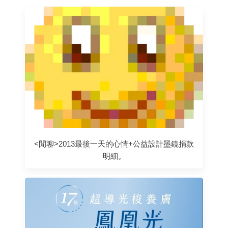
<閒聊>2013最後一天的心情+公益設計墨鏡捐款
明細。