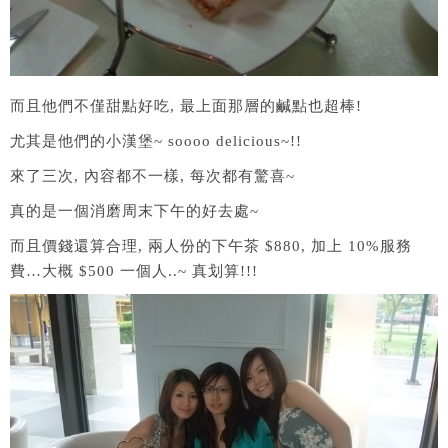
而且他們不僅甜點好吃, 最上面那層的鹹點也超棒!
尤其是他們的小漢堡~ soooo delicious~!!
來了三次, 內容都不一樣, 每次都有驚喜~
真的是一個消磨周末下午的好去處~
而且價錢還算合理, 兩人份的下午茶 $880, 加上 10%服務
費…大概 $500 一個人..~ 真划算!!!