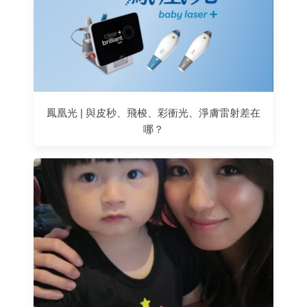
鳳凰光 | 與皮秒、飛梭、彩衝光、淨膚雷射差在
哪？