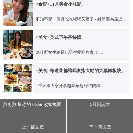
<食記>11月美食小札記。
不知不覺一個月吃吃喝喝又過了~ 雖然因為最近...
2011.12.08
<美食>英式下午茶特輯
為什麼女生總是比男生愛吃甜食?It'...
2011.03.29
<美食>每道菜都讓我食指大動的大葉鐵板燒。
今天跟大家分享超豪華超好吃的鐵...
2013.02.14
剪剪剪!幫你的T-Shirt改頭換面!
9月日記本
上一篇文章
下一篇文章